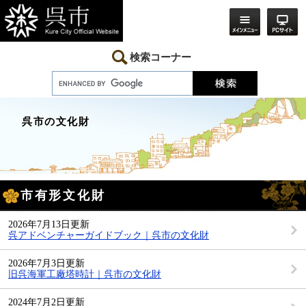
ペ
メ
ー
ニ
ジ
ュ
の
ー
先
を
検索コーナー
頭
飛
で
ば
す。
し
て
本
呉市の文化財
文
へ
本
市有形文化財
文
2026年7月13日更新
呉アドベンチャーガイドブック｜呉市の文化財
2026年7月3日更新
旧呉海軍工廠塔時計｜呉市の文化財
2024年7月2日更新