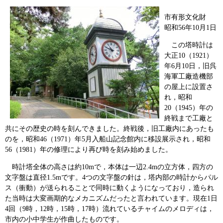
市有形文化財
昭和56年10月1日
この塔時計は
大正10（1921）
年6月10日，旧呉
海軍工廠造機部
の屋上に設置さ
れ，昭和
20（1945）年の
終戦まで工廠と
共にその歴史の時を刻んできました。終戦後，旧工廠内にあったも
のを，昭和46（1971）年5月入船山記念館内に移設展示され，昭和
56（1981）年の修理により再び時を刻み始めました。
時計塔全体の高さは約10mで，本体は一辺2.4mの立方体，四方の
文字盤は直径1.5mです。4つの文字盤の針は，塔内部の時計からパル
ス（衝動）が送られることで同時に動くようになっており，造られ
た当時は大変画期的なメカニズムだったと言われています。現在1日
4回（9時，12時，15時，17時）流れているチャイムのメロディは，
市内の小中学生が作曲したものです。