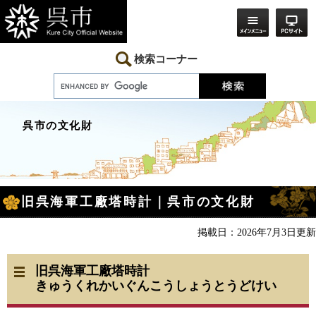
ペ
メ
ー
ニ
ジ
ュ
の
ー
先
を
検索コーナー
頭
飛
で
ば
す。
し
て
本
呉市の文化財
文
へ
本
旧呉海軍工廠塔時計｜呉市の文化財
文
掲載日：2026年7月3日更新
旧呉海軍工廠塔時計
きゅうくれかいぐんこうしょうとうどけい