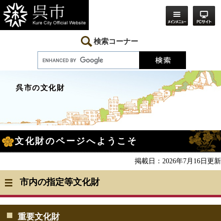
ペ
メ
ー
ニ
ジ
ュ
の
ー
先
を
検索コーナー
頭
飛
で
ば
す。
し
て
本
呉市の文化財
文
へ
本
文化財のページへようこそ
文
掲載日：2026年7月16日更新
市内の指定等文化財
重要文化財