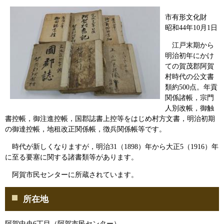
市有形文化財
昭和44年10月1日
江戸末期から
明治初年にかけ
ての賀茂郡阿賀
村時代の公文書
類約500点。年貢
関係諸帳，宗門
人別改帳，御触
書控帳，御注進控帳，国郡誌書上控等をはじめ村方文書，明治初期
の御達控帳，地租改正関係帳，徴兵関係帳等です。
時代が新しくなりますが，明治31（1898）年から大正5（1916）年
に至る要塞に関する諸書類等があります。
阿賀市民センターに所蔵されています。
所在地
阿賀中央6丁目（阿賀市民センター）