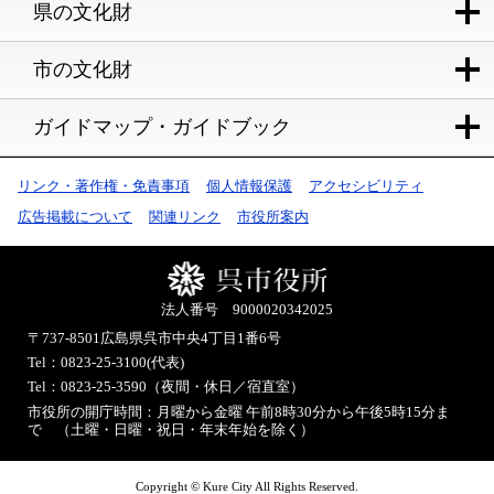
県の文化財
市の文化財
ガイドマップ・ガイドブック
リンク・著作権・免責事項
個人情報保護
アクセシビリティ
広告掲載について
関連リンク
市役所案内
法人番号 9000020342025
〒737-8501
広島県呉市中央4丁目1番6号
Tel：0823-25-3100(代表)
Tel：0823-25-3590（夜間・休日／宿直室）
市役所の開庁時間：月曜から金曜 午前8時30分から午後5時15分ま
で （土曜・日曜・祝日・年末年始を除く）
Copyright © Kure City All Rights Reserved.