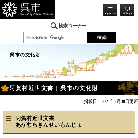
ペ
メ
ー
ニ
ジ
ュ
の
ー
先
を
検索コーナー
頭
飛
で
ば
す。
し
て
本
呉市の文化財
文
へ
本
阿賀村近世文書｜呉市の文化財
文
掲載日：2021年7月30日更新
阿賀村近世文書
あがむらきんせいもんじょ