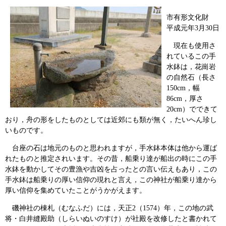
市有形文化財
平成元年3月30日
現在も使用さ
れているこの手
水鉢は，花崗岩
の自然石（長さ
150cm，幅
86cm，厚さ
20cm）でできて
おり，舟の形をしたものとしては近郊にも類が無く，たいへん珍し
いものです。
台座の石は地元のものと思われますが，手水鉢本体は他から運ば
れたものと推定されいます。その昔，船乗り達が船出の時にこの手
水鉢を動かしてその豊漁や吉凶を占ったとの言い伝えもあり，この
手水鉢は船乗りの厚い信仰の現れと言え，この神社が船乗り達から
厚い信仰を集めていたことがうかがえます。
磯神社の棟札（むなふだ）には，天正2（1574）年，この地の武
将・白井縫殿助（しらいぬいのすけ）が社殿を改修したと書かれて