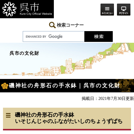
ペ
メ
ー
ニ
ジ
ュ
の
ー
先
を
検索コーナー
頭
飛
で
ば
す。
し
て
本
呉市の文化財
文
へ
本
磯神社の舟形石の手水鉢｜呉市の文化財
文
掲載日：2021年7月30日更新
磯神社の舟形石の手水鉢
いそじんじゃのふながたいしのちょうずばち