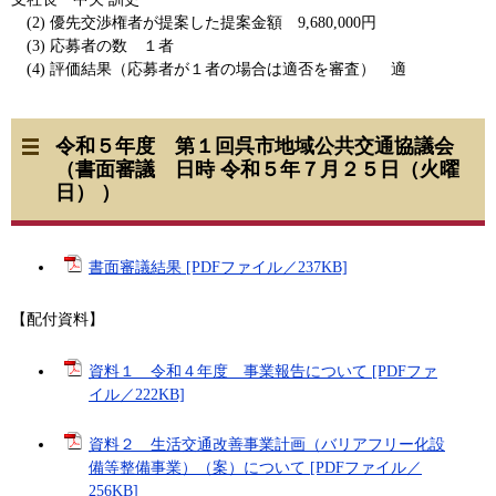
(2) 優先交渉権者が提案した提案金額 9,680,000円
(3) 応募者の数 １者
(4) 評価結果（応募者が１者の場合は適否を審査） 適
令和５年度 第１回呉市地域公共交通協議会
（書面審議 日時 令和５年７月２５日（火曜
日） ）
書面審議結果 [PDFファイル／237KB]
【配付資料】
資料１ 令和４年度 事業報告について [PDFファ
イル／222KB]
資料２ 生活交通改善事業計画（バリアフリー化設
備等整備事業）（案）について [PDFファイル／
256KB]