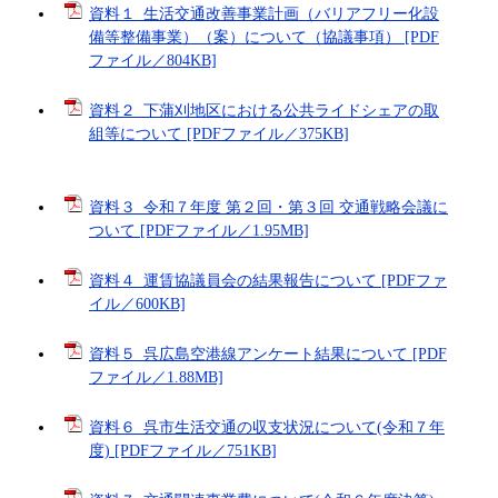
資料１_生活交通改善事業計画（バリアフリー化設
備等整備事業）（案）について（協議事項） [PDF
ファイル／804KB]
資料２_下蒲刈地区における公共ライドシェアの取
組等について [PDFファイル／375KB]
資料３_令和７年度 第２回・第３回 交通戦略会議に
ついて [PDFファイル／1.95MB]
資料４_運賃協議員会の結果報告について [PDFファ
イル／600KB]
資料５_呉広島空港線アンケート結果について [PDF
ファイル／1.88MB]
資料６_呉市生活交通の収支状況について(令和７年
度) [PDFファイル／751KB]