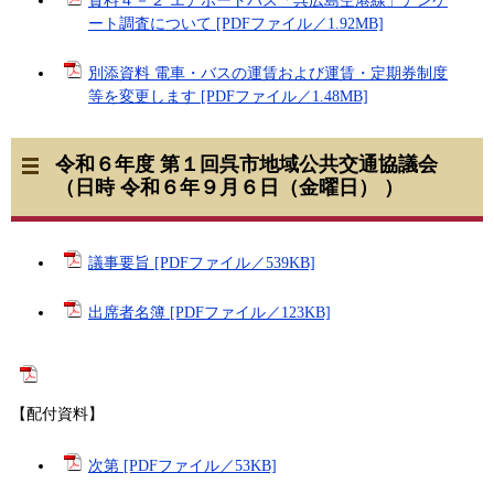
資料４－２ エアポートバス「呉広島空港線」アンケ
ート調査について [PDFファイル／1.92MB]
別添資料 電車・バスの運賃および運賃・定期券制度
等を変更します [PDFファイル／1.48MB]
令和６年度 第１回呉市地域公共交通協議会
（日時 令和６年９月６日（金曜日） ）
議事要旨 [PDFファイル／539KB]
出席者名簿 [PDFファイル／123KB]
【配付資料】​
次第 [PDFファイル／53KB]