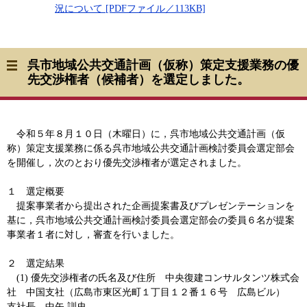
況について [PDFファイル／113KB]
呉市地域公共交通計画（仮称）策定支援業務の優
先交渉権者（候補者）を選定しました。
令和５年８月１０日（木曜日）に，呉市地域公共交通計画（仮
称）策定支援業務に係る呉市地域公共交通計画検討委員会選定部会
を開催し，次のとおり優先交渉権者が選定されました。
１ 選定概要
​ 提案事業者から提出された企画提案書及びプレゼンテーションを
基に，呉市地域公共交通計画検討委員会選定部会の委員６名が提案
事業者１者に対し，審査を行いました。
２ 選定結果
(1) 優先交渉権者の氏名及び住所 中央復建コンサルタンツ株式会
社 中国支社（広島市東区光町１丁目１２番１６号 広島ビル）
支社長 中矢 訓史