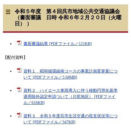
令和５年度 第４回呉市地域公共交通協議会
（書面審議 日時 令和６年２月２０日（火曜
日） ）
書面審議結果 [PDFファイル／121KB]
【配付資料】
資料１ 昭和循環線南コースの事業計画変更案につ
いて [PDFファイル／3.68MB]
資料２ ハイエース車両導入に伴う移動円滑化基準
適用除外認定申請ついて（川尻地区） [PDFファイ
ル／616KB]
資料３ 令和５年度呉市生活交通の収支状況等につ
いて [PDFファイル／347KB]