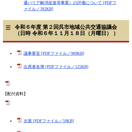
通バリア解消促進等事業）の評価について [PDFフ
ァイル／392KB]
令和６年度 第２回呉市地域公共交通協議会
（日時 令和６年１１月１８日（月曜日） ）
議事要旨 [PDFファイル／909KB]
出席者名簿 [PDFファイル／125KB]
【配付資料】​
次第 [PDFファイル／59KB]