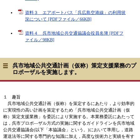
資料３ エアポートバス「呉広島空港線」の利用状
況について [PDFファイル／66KB]
資料４ 呉市地域公共交通協議会役員名簿 [PDFフ
ァイル／98KB]
呉市地域公共交通計画（仮称）策定支援業務のプ
ロポーザルを実施します。
１ 趣旨
呉市地域公共交通計画（仮称）を策定するにあたり，より効率的
に実現性の高い計画を策定するため「呉市地域公共交通計画（仮
称）策定支援業務」を委託により実施する。本業務委託にあたって
は，呉市プロポ―ザル方式の実施に関するガイドラインを呉市地域
公共交通協議会(以下「本協議会」という。)において準用し，道路
運送法等に関する専門的な知識に加え，高度な技術力と実績を有す