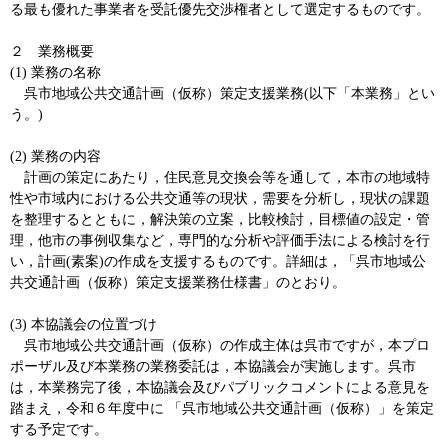
る最も優れた事業者を受託優先交渉権者として選定するものです。
２ 業務概要
(1) 業務の名称
呉市地域公共交通計画（仮称）策定支援業務(以下「本業務」とい
う。)
(2) 業務の内容
計画の策定にあたり，住民意見交換会等を通して，本市の地域特
性や市域内における公共交通等の現状，需要を分析し，現状の課題
を整理するとともに，解決策の立案，比較検討，目標値の設定・管
理，他市の事例収集など，専門的な分析や評価手法による検討を行
い，計画(素案)の作成を支援するものです。詳細は，「呉市地域公
共交通計画（仮称）策定支援業務仕様書」のとおり。
(3) 本協議会の位置づけ
呉市地域公共交通計画（仮称）の作成主体は呉市ですが，本プロ
ポーザル及び本業務の業務委託は，本協議会が実施します。呉市
は，本業務完了後，本協議会及びパブリックコメントによる意見を
踏まえ，令和６年度中に 「呉市地域公共交通計画（仮称）」を策定
する予定です。