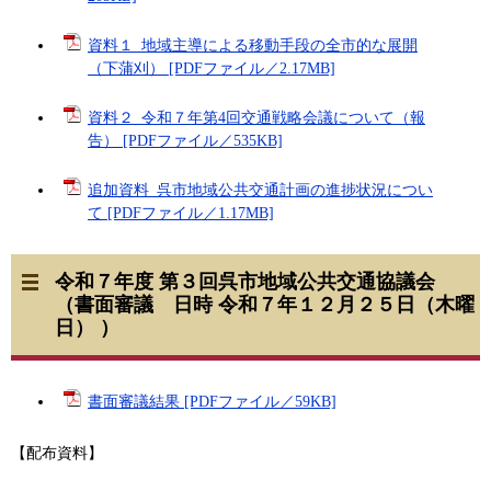
資料１_地域主導による移動手段の全市的な展開
（下蒲刈） [PDFファイル／2.17MB]
資料２_令和７年第4回交通戦略会議について（報
告） [PDFファイル／535KB]
追加資料_呉市地域公共交通計画の進捗状況につい
て [PDFファイル／1.17MB]
令和７年度 第３回呉市地域公共交通協議会
（書面審議 日時 令和７年１２月２５日（木曜
日） ）
書面審議結果 [PDFファイル／59KB]
【配布資料】