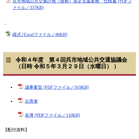
呉市地域公共交通計画（仮称）策定支援業務 仕様書 [PDFフ
ァイル／337KB]
・
様式 [Excelファイル／80KB]
令和４年度 第４回呉市地域公共交通協議会
（日時 令和５年３月２９日（水曜日） ）
議事要旨 [PDFファイル／919KB]
出席者
名簿 [PDFファイル／110KB]
【配付資料】