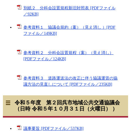
別紙２ 分科会設置規程新旧対照表 [PDFファイル
／92KB]
参考資料１ 協議会規約（案）（見え消し ）[PDF
ファイル／149KB]
参考資料２ 分科会設置規程（案）（見え消し）
[PDFファイル／124KB]
参考資料３ 道路運送法の改正に伴う協議運賃の協
議方法の見直しについて [PDFファイル／235KB]
令和５年度 第２回呉市地域公共交通協議会
（日時 令和５年１０月３１日（火曜日） ）
議事要旨 [PDFファイル／537KB]