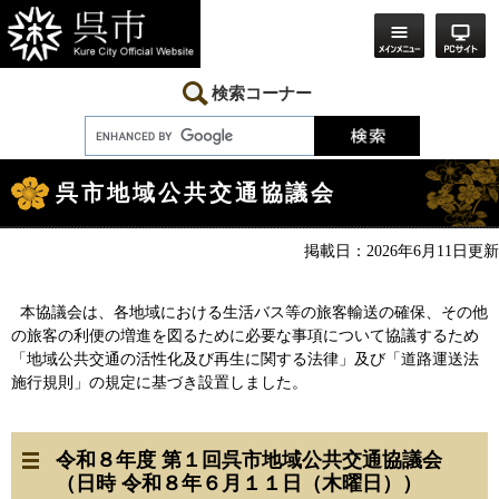
ペ
メ
ー
ニ
ジ
ュ
の
ー
先
を
検索コーナー
頭
飛
で
ば
す。
し
本
て
文
本
呉市地域公共交通協議会
文
へ
掲載日：2026年6月11日更新
本協議会は、各地域における生活バス等の旅客輸送の確保、その他
の旅客の利便の増進を図るために必要な事項について協議するため
「地域公共交通の活性化及び再生に関する法律」及び「道路運送法
施行規則」の規定に基づき設置しました。
令和８年度 第１回呉市地域公共交通協議会
（日時 令和８年６月１１日（木曜日））