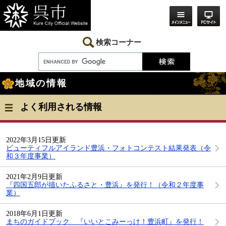
ペ
メ
ー
ニ
ジ
ュ
の
ー
先
を
検索コーナー
頭
飛
で
ば
す。
し
本
て
地域の情報
文
本
文
へ
よく利用される情報
2022年3月15日更新
ビューティフルアイランド豊浜・フォトコンテスト結果発表（令
和３年度事業）
2021年2月9日更新
『四国五郎が描いたふるさと・豊浜』を発行！（令和２年度事
業）
2018年6月1日更新
まちのガイドブック 『いいとこみーっけ！豊浜町』を発行！