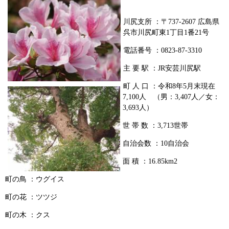
川尻支所 ：〒737-2607 広島県
呉市川尻町東1丁目1番21号
電話番号 ：0823-87-3310
主 要 駅 ：JR安芸川尻駅
町 人 口 ：令和8年5月末現在
7,100人 （男：3,407人／女：
3,693人）
世 帯 数 ：3,713世帯
自治会数 ：10自治会
面 積 ：16.85km2
町の鳥 ：ウグイス
町の花 ：ツツジ
町の木 ：クス