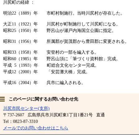
川尻町の経緯 ：
明治22（1889）年 市町村制施行。当時川尻村が存在した。
大正11（1922）年 川尻村が町制施行して川尻町になる。
昭和25（1950）年 野呂山が瀬戸内海国立公園に指定。
昭和31（1956）年 所属郡が賀茂郡から豊田郡に変更される。
昭和33（1958）年 安登村の一部を編入する。
昭和60（1985）年 野呂山頂に「筆づくり資料館」完成。
平成 5（1993）年 町総合文化センター完成。
平成12（2000）年 「安芸灘大橋」完成。
平成16（2004）年 呉市に編入される。
このページに関するお問い合わせ先
川尻市民センター(支所)
〒737-2607
広島県呉市川尻町東1丁目1番21号
直通
Tel：0823-87-3310
メールでのお問い合わせはこちら