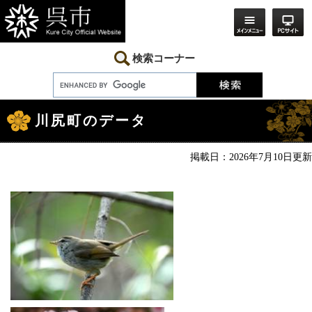
ペ
メ
ー
ニ
ジ
ュ
の
ー
先
を
検索コーナー
頭
飛
で
ば
す。
し
本
て
文
本
川尻町のデータ
文
へ
掲載日：2026年7月10日更新