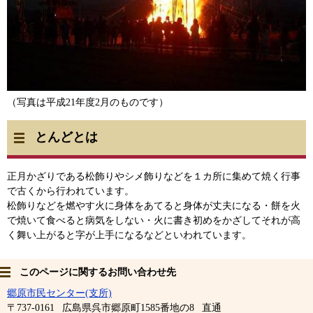
（写真は平成21年度2月のものです）
とんどとは
正月かざりである松飾りやシメ飾りなどを１カ所に集めて焼く行事
で古くから行われています。
松飾りなどを燃やす火に身体をあてると身体が丈夫になる・餅を火
で焼いて食べると病気をしない・火に書き初めをかざしてそれが高
く舞い上がると字が上手になるなどといわれています。
このページに関するお問い合わせ先
郷原市民センター(支所)
〒737-0161
広島県呉市郷原町1585番地の8
直通