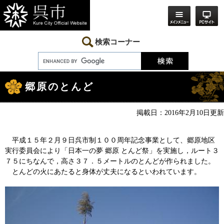
ペ
メ
ー
ニ
ジ
ュ
の
ー
先
を
検索コーナー
頭
飛
で
ば
す。
し
本
て
文
本
郷原のとんど
文
へ
掲載日：2016年2月10日更新
平成１５年２月９日呉市制１００周年記念事業として、郷原地区
実行委員会により「日本一の夢 郷原 とんど祭」を実施し，ルート３
７５にちなんで，高さ３７．５メートルのとんどが作られました。
とんどの火にあたると身体が丈夫になるといわれています。