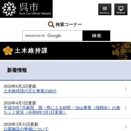
ペ
メ
ー
ニ
ジ
ュ
の
ー
先
を
検索コーナー
頭
飛
で
ば
す。
し
本
て
文
本
土木維持課
文
へ
新着情報
2026年6月2日更新
土木維持課の主な事業の紹介
2026年4月1日更新
平成30年7月豪雨 国・県による砂防・治山事業（強靱化）の進
ちょく状況（令和8年3月1日更新）
2026年3月31日更新
公園施設の整備について