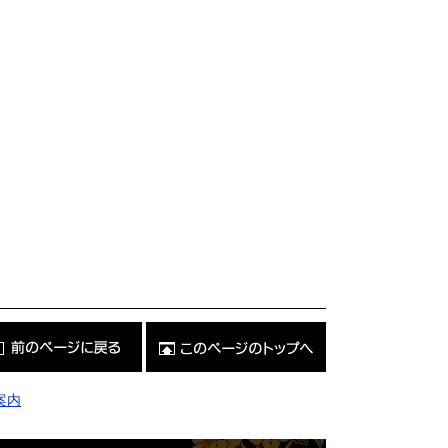
こ
の
ペ
ー
ジ
案内
の
ト