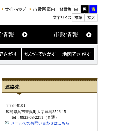
カ
地
レ
図
ン
で
ダ
さ
ー
が
で
す
さ
連絡先
が
す
〒734-0101
広島県呉市豊浜町大字豊島3526-15
Tel：0823-68-2211（直通）
メールでのお問い合わせはこちら