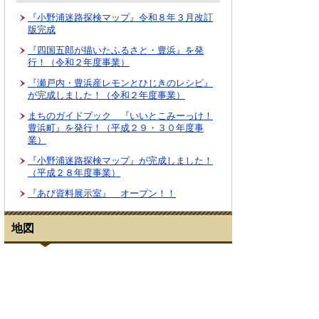
『小野浦迷路探検マップ』令和８年３月改訂
版完成
『四国五郎が描いたふるさと・豊浜』を発
行！（令和２年度事業）
『瀬戸内・豊浜産レモンとひじきのレシピ』
が完成しました！（令和２年度事業）
まちのガイドブック 『いいとこみーっけ！
豊浜町』を発行！（平成２９・３０年度事
業）
『小野浦迷路探検マップ』が完成しました！
（平成２８年度事業）
『あび資料展示室』 オープン！！
地図