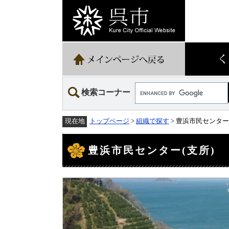
ペ
メ
ー
ニ
ジ
ュ
の
ー
先
を
頭
飛
で
ば
す。
し
て
Google
本
検索コーナー
カ
文
ス
へ
タ
トップページ
>
組織で探す
> 豊浜市民センター
現在地
ム
検
本
索
文
豊浜市民センター(支所)