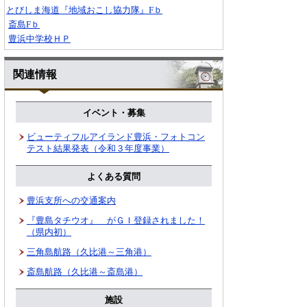
とびしま海道『地域おこし協力隊』Fｂ
斎島Fｂ
豊浜中学校ＨＰ
関連情報
イベント・募集
ビューティフルアイランド豊浜・フォトコン
テスト結果発表（令和３年度事業）
よくある質問
豊浜支所への交通案内
『豊島タチウオ』 がＧＩ登録されました！
（県内初）
三角島航路（久比港～三角港）
斎島航路（久比港～斎島港）
施設