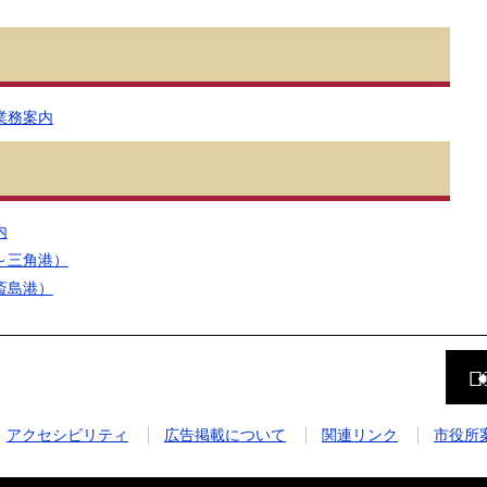
業務案内
内
～三角港）
斎島港）
前
の
ペ
ー
ジ
アクセシビリティ
広告掲載について
関連リンク
市役所
に
戻