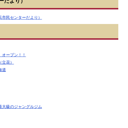
ーだより）
浜市民センターだより）
 オープン！！
（立花）
海道
最大級のジャングルジム