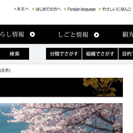
分
組
目
類
織
的
で
で
で
さ
さ
さ
(支所)
が
が
が
す
す
す