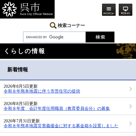
ペ
メ
ー
ニ
ジ
ュ
の
ー
先
を
検索コーナー
頭
飛
で
ば
す。
し
本
て
くらしの情報
文
本
文
へ
新着情報
2026年8月5日更新
令和８年熊本地震に伴う市営住宅の提供
2026年8月5日更新
令和８年度 会計年度任用職員（教育委員会分）の募集
2026年7月31日更新
令和８年熊本地震災害義援金に対する募金箱を設置しました