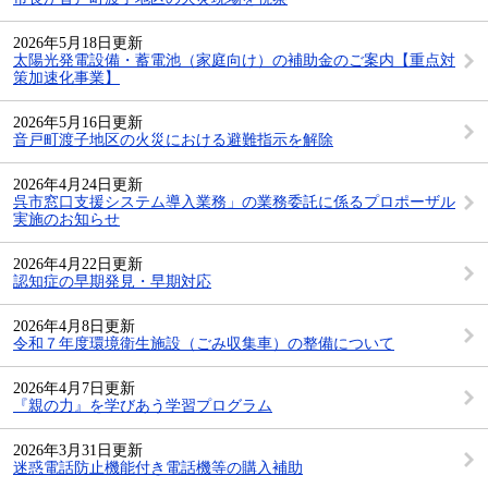
2026年5月18日更新
太陽光発電設備・蓄電池（家庭向け）の補助金のご案内【重点対
策加速化事業】
2026年5月16日更新
音戸町渡子地区の火災における避難指示を解除
2026年4月24日更新
呉市窓口支援システム導入業務」の業務委託に係るプロポーザル
実施のお知らせ
2026年4月22日更新
認知症の早期発見・早期対応
2026年4月8日更新
令和７年度環境衛生施設（ごみ収集車）の整備について
2026年4月7日更新
『親の力』を学びあう学習プログラム
2026年3月31日更新
迷惑電話防止機能付き電話機等の購入補助