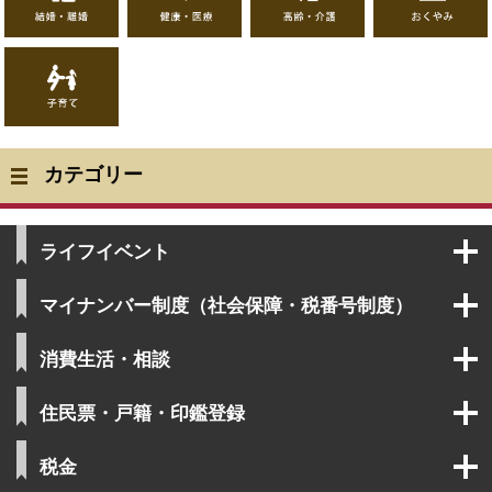
い
・
・
・
や
離
医
介
み
婚
療
護
子
育
て
カテゴリー
ライフイベント
マイナンバー制度（社会保障・税番号制度）
消費生活・相談
住民票・戸籍・印鑑登録
税金