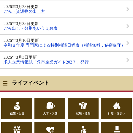
2026年3月25日更新
ごみ・資源物の出し方
2026年3月25日更新
ごみ出し・分別あいうえお表
2026年3月10日更新
令和８年度 専門家による特別相談日程表（相談無料，秘密厳守）
2026年3月3日更新
求人企業情報誌「呉市企業ガイド202７」発行
ライフイベント
妊
入
就
引
娠
学
職
越
・
・
・
し
出
入
退
・
産
園
職
住
結
健
高
お
ま
婚
康
齢
く