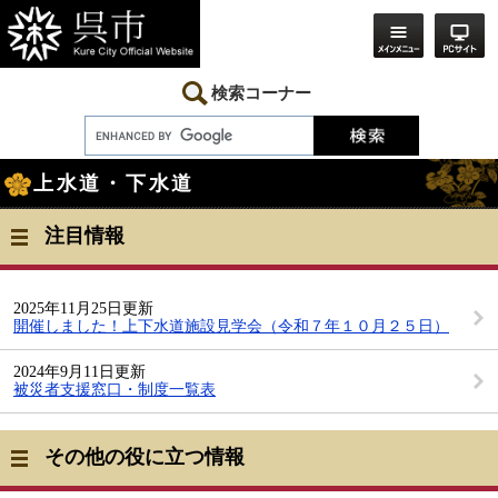
ペ
メ
ー
ニ
ジ
ュ
の
ー
先
を
検索コーナー
頭
飛
で
ば
す。
し
本
て
上水道・下水道
文
本
文
へ
注目情報
2025年11月25日更新
開催しました！上下水道施設見学会（令和７年１０月２５日）
2024年9月11日更新
被災者支援窓口・制度一覧表
その他の役に立つ情報