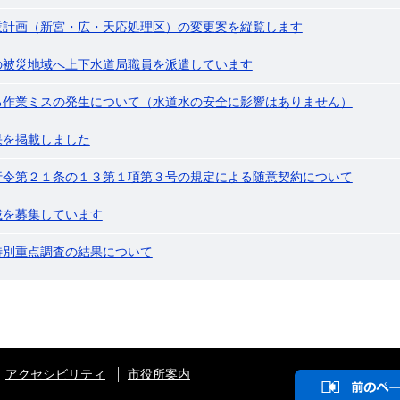
業計画（新宮・広・天応処理区）の変更案を縦覧します
の被災地域へ上下水道局職員を派遣しています
る作業ミスの発生について（水道水の安全に影響はありません）
果を掲載しました
行令第２１条の１３第１項第３号の規定による随意契約について
載を募集しています
特別重点調査の結果について
アクセシビリティ
市役所案内
前
の