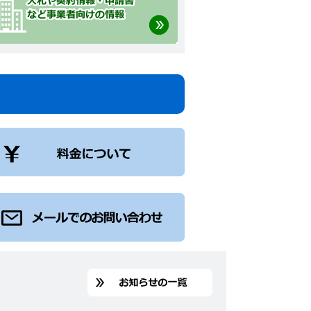
新
着
情
報