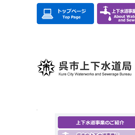
ペ
メ
ー
ニ
ジ
ュ
の
ー
先
を
頭
飛
で
ば
す。
し
て
本
文
へ
本
文