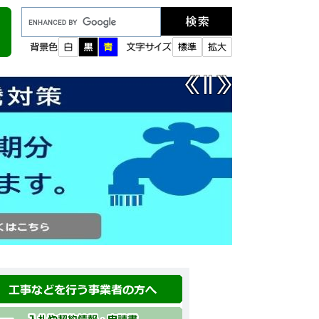
Google
カ
ス
タ
ム
検
索