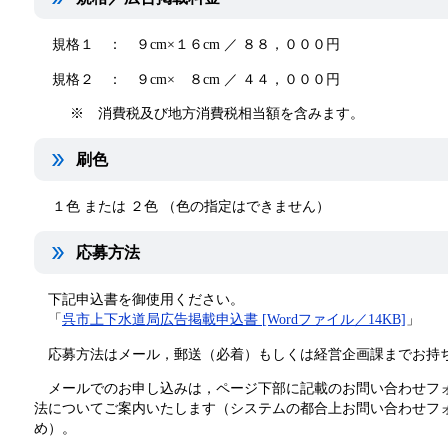
規格１ ： ９cm×１６cm ／ ８８，０００円
規格２ ： ９cm× ８cm ／ ４４，０００円
※ 消費税及び地方消費税相当額を含みます。
刷色
１色 または ２色 （色の指定はできません）
応募方法
下記申込書を御使用ください。
「
呉市上下水道局広告掲載申込書 [Wordファイル／14KB]
」
応募方法はメール，郵送（必着）もしくは経営企画課までお持
メールでのお申し込みは，ページ下部に記載のお問い合わせフォ
法についてご案内いたします（システムの都合上お問い合わせフ
め）。