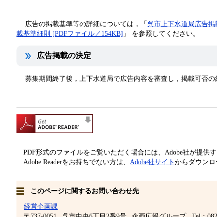
広告の掲載基準等の詳細については，「
呉市上下水道局広告掲載取
載基準細則 [PDFファイル／154KB]
」 を参照してください。
広告掲載の決定
募集期間終了後，上下水道局で広告内容を審査し，掲載可否の
PDF形式のファイルをご覧いただく場合には、Adobe社が提供するAd
Adobe Readerをお持ちでない方は、
Adobe社サイト
からダウンロ
このページに関するお問い合わせ先
経営企画課
〒737-0051
呉市中央6丁目2番9号
企画広報グループ
Tel：082