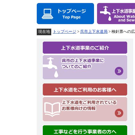
ペ
メ
ー
ニ
ジ
ュ
の
ー
先
を
頭
飛
トップページ
>
呉市上下水道局
> 検針票への
現在地
で
ば
す。
し
て
本
文
へ