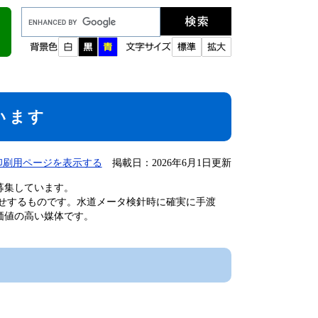
Google
カ
ス
タ
ム
検
索
います
印刷用ページを表示する
掲載日：2026年6月1日更新
募集しています。
せするものです。
水道メータ検針時に確実に手渡
価値の高い媒体です。