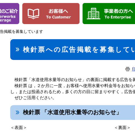
広告掲載を募集しています
本
文
検針票への広告掲載を募集して
検針票「水道使用水量等のお知らせ」の裏面に掲載する広告を
検針票 は，
２か月に一度，​
お客様へ使用水量や料金等をお知ら
し，または投函されるため，
多くの方の目に留まりやすく，広告
ぜひご活用ください。
検針票 「水道使用水量等のお知らせ」
＜表面＞ ＜裏面＞