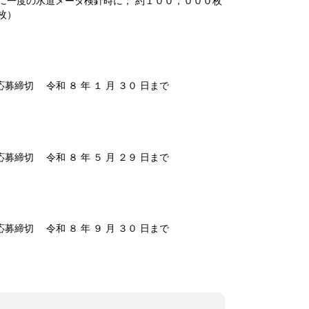
一度の水道メータ検針時に， 約１００，０００枚
枚）
応募締切 令和 ８ 年 １ 月 ３０ 日まで
応募締切 令和 ８ 年 ５ 月 ２９ 日まで
募締切 令和 ８ 年 ９ 月 ３０ 日まで