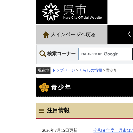
ペ
メ
ー
ニ
ジ
ュ
の
ー
先
を
頭
飛
で
ば
す。
し
て
Google
本
検索コーナー
カ
文
ス
へ
タ
トップページ
>
くらしの情報
> 青少年
現在地
ム
検
本
索
文
青少年
注目情報
2026年7月15日更新
令和８年度 呉市は