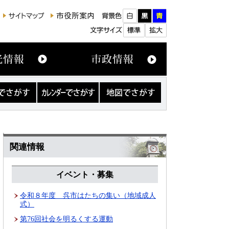
カ
地
レ
図
ン
で
ダ
さ
ー
が
で
す
さ
関連情報
が
す
イベント・募集
令和８年度 呉市はたちの集い（地域成人
式）
第76回社会を明るくする運動