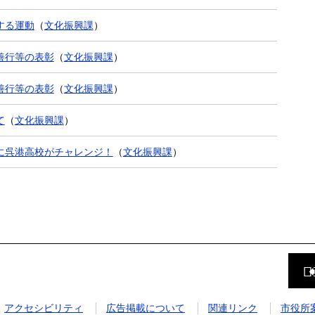
する運動
（
文化振興課
）
善行等の表彰
（
文化振興課
）
善行等の表彰
（
文化振興課
）
て
（
文化振興課
）
に呉港高校がチャレンジ！
（
文化振興課
）
前
の
ペ
ー
ジ
アクセシビリティ
広告掲載について
関連リンク
市役所