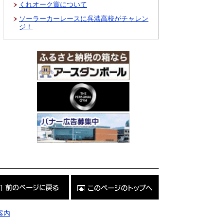
くれオーク賞について
ソーラーカーレースに呉港高校がチャレン
ジ！
こ
の
ペ
ー
ジ
案内