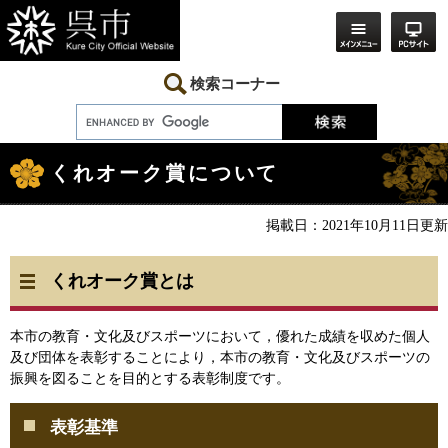
ペ
メ
ー
ニ
ジ
ュ
の
ー
先
を
検索コーナー
頭
飛
で
ば
す。
し
本
て
文
本
くれオーク賞について
文
へ
掲載日：2021年10月11日更新
くれオーク賞とは
本市の教育・文化及びスポーツにおいて，優れた成績を収めた個人
及び団体を表彰することにより，本市の教育・文化及びスポーツの
振興を図ることを目的とする表彰制度です。
表彰基準