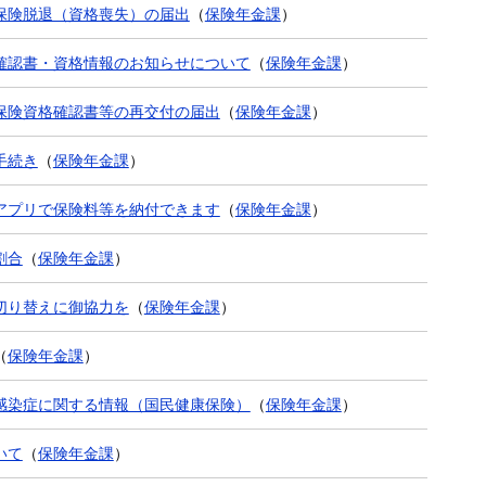
保険脱退（資格喪失）の届出
（
保険年金課
）
確認書・資格情報のお知らせについて
（
保険年金課
）
保険資格確認書等の再交付の届出
（
保険年金課
）
手続き
（
保険年金課
）
アプリで保険料等を納付できます
（
保険年金課
）
割合
（
保険年金課
）
切り替えに御協力を
（
保険年金課
）
（
保険年金課
）
感染症に関する情報（国民健康保険）
（
保険年金課
）
いて
（
保険年金課
）