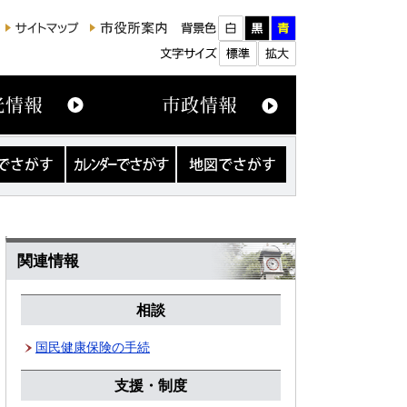
カ
地
レ
図
ン
で
ダ
さ
ー
が
で
す
さ
関連情報
が
す
相談
国民健康保険の手続
支援・制度