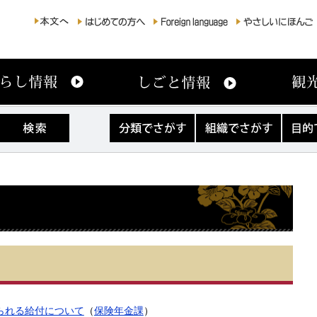
分
組
目
類
織
的
で
で
で
さ
さ
さ
が
が
が
す
す
す
られる給付について
（
保険年金課
）