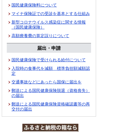
国民健康保険料について
マイナ保険証での受診を基本とする仕組み
新型コロナウイルス感染症に関する情報
（国民健康保険）
高額療養費の算定誤りについて
届出・申請
国民健康保険で受けられる給付について
入院時の食事代を減額 標準負担額減額認
定
交通事故などにあったら国保に届出を
郵送による国民健康保険脱退（資格喪失）
の届出
郵送による国民健康保険資格確認書等の再
交付の届出