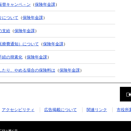
振替キャンペ－ン
（
保険年金課
）
りについて
（
保険年金課
）
の支給
（
保険年金課
）
医療費通知）について
（
保険年金課
）
手続の簡素化
（
保険年金課
）
したり、やめる場合の保険料は
（
保険年金課
）
前
の
ペ
ー
ジ
アクセシビリティ
広告掲載について
関連リンク
市役所
に
戻
る