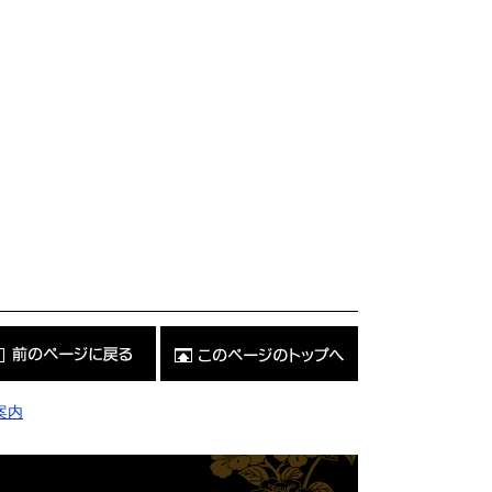
こ
の
ペ
ー
ジ
案内
の
ト
ッ
プ