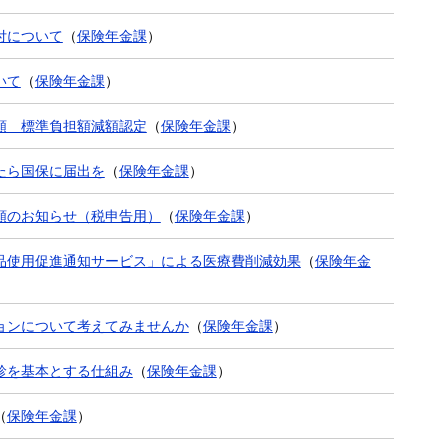
付について
（
保険年金課
）
いて
（
保険年金課
）
額 標準負担額減額認定
（
保険年金課
）
たら国保に届出を
（
保険年金課
）
額のお知らせ（税申告用）
（
保険年金課
）
品使用促進通知サービス」による医療費削減効果
（
保険年金
ョンについて考えてみませんか
（
保険年金課
）
診を基本とする仕組み
（
保険年金課
）
（
保険年金課
）