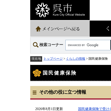
ペ
メ
ー
ニ
ジ
ュ
の
ー
先
を
頭
飛
で
ば
す。
し
て
Google
本
検索コーナー
カ
文
ス
へ
タ
トップページ
>
くらしの情報
> 国民健康保険
現在地
ム
検
本
索
文
国民健康保険
その他の役に立つ情報
2026年8月1日更新
国民健康保険で受け