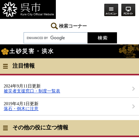
ペ
メ
ー
ニ
ジ
ュ
の
ー
先
を
検索コーナー
頭
飛
で
ば
す。
し
本
て
土砂災害・洪水
文
本
文
へ
注目情報
2024年9月11日更新
被災者支援窓口・制度一覧表
2019年4月1日更新
落石・倒木に注意
その他の役に立つ情報