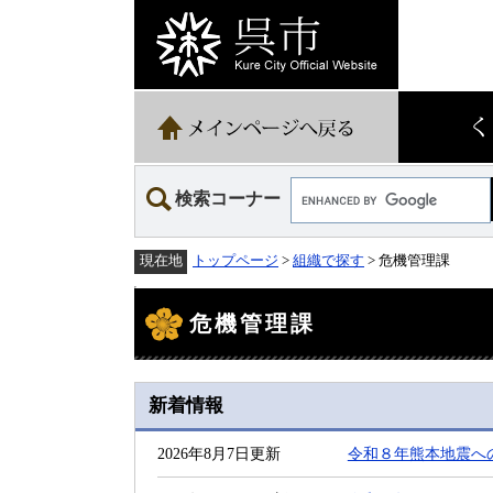
ペ
メ
ー
ニ
ジ
ュ
の
ー
先
を
頭
飛
で
ば
す。
し
て
Google
本
検索コーナー
カ
文
ス
へ
タ
トップページ
>
組織で探す
> 危機管理課
現在地
ム
検
本
索
文
危機管理課
新着情報
2026年8月7日更新
令和８年熊本地震へ