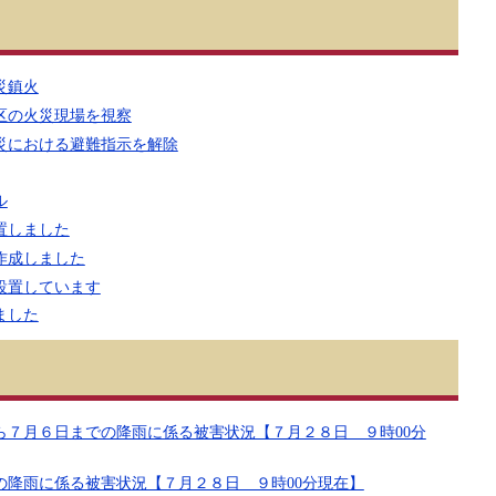
災鎮火
区の火災現場を視察
災における避難指示を解除
ル
置しました
作成しました
設置しています
ました
ら７月６日までの降雨に係る被害状況【７月２８日 ９時00分
らの降雨に係る被害状況【７月２８日 ９時00分現在】