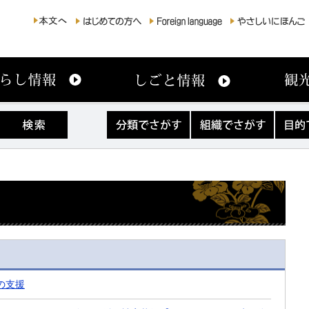
分
組
目
類
織
的
で
で
で
さ
さ
さ
が
が
が
す
す
す
の支援