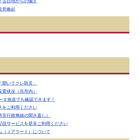
する日頃からの備え
注意喚起
「聞いてクレ防災」
設置状況（呉市内）
データ放送でも確認できます！
スをご利用ください
防災行政無線の聞き直し）
配信サービスを是非ご利用ください
ム（Ｊアラート）について