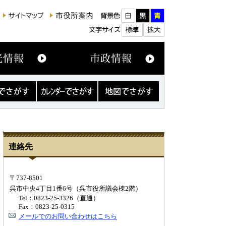
カ
地
レ
図
ン
で
ダ
さ
ー
が
で
す
さ
連絡先
が
す
〒737-8501
呉市中央4丁目1番6号（呉市役所議会棟2階）
Tel：0823-25-3326（直通）
Fax：0823-25-0315
メールでのお問い合わせはこちら