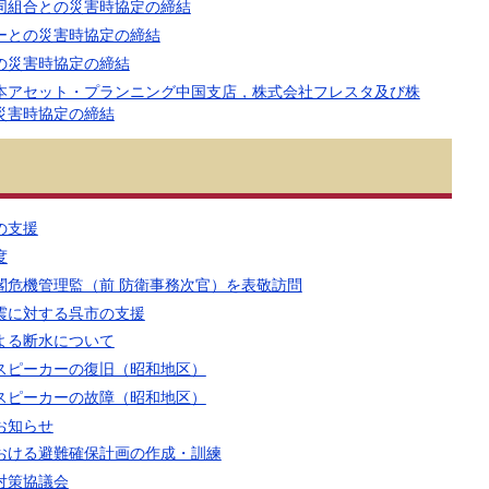
同組合との災害時協定の締結
ーとの災害時協定の締結
の災害時協定の締結
本アセット・プランニング中国支店，株式会社フレスタ及び株
災害時協定の締結
の支援
度
閣危機管理監（前 防衛事務次官）を表敬訪問
震に対する呉市の支援
よる断水について
スピーカーの復旧（昭和地区）
スピーカーの故障（昭和地区）
お知らせ
おける避難確保計画の作成・訓練
対策協議会