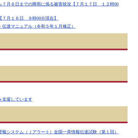
ら７月６日までの降雨に係る被害状況【７月１７日 １２時00
【７月１６日 ９時00分現在】
・伝達マニュアル（令和５年１月修正）
を支援しています
警報システム（Ｊアラート）全国一斉情報伝達試験（第１回）