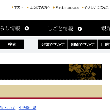
分
組
目
類
織
的
で
で
で
さ
さ
さ
が
が
が
す
す
す
用について
（
生活衛生課
）