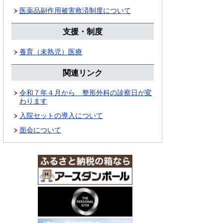
医薬品副作用被害救済制度について
支援・制度
養育（未熟児）医療
関連リンク
令和７年４月から 整形外科の診察日が変
わります
入院セットの導入について
面会について