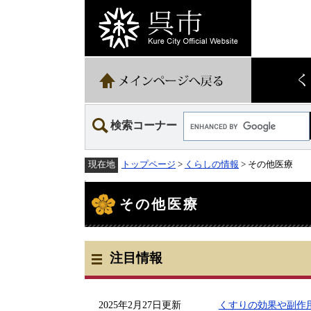
ペ
メ
ー
ニ
ジ
ュ
の
ー
先
を
頭
飛
で
ば
す。
し
て
Google
本
検索コーナー
カ
文
ス
へ
タ
トップページ
>
くらしの情報
> その他医療
現在地
ム
検
本
索
文
その他医療
注目情報
2025年2月27日更新
くすりの効果や副作