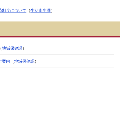
済制度について
（
生活衛生課
）
（
地域保健課
）
ご案内
（
地域保健課
）