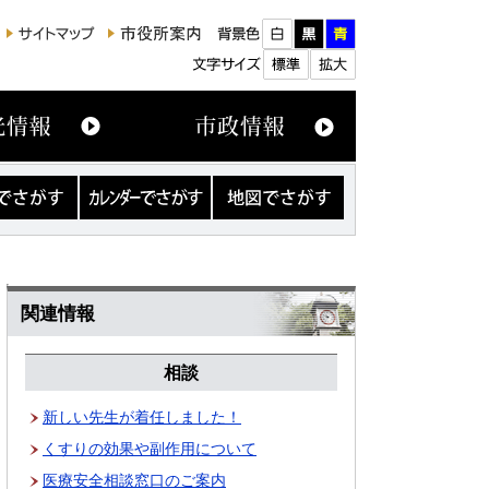
カ
地
レ
図
ン
で
ダ
さ
ー
が
で
す
さ
関連情報
が
す
相談
新しい先生が着任しました！
くすりの効果や副作用について
医療安全相談窓口のご案内