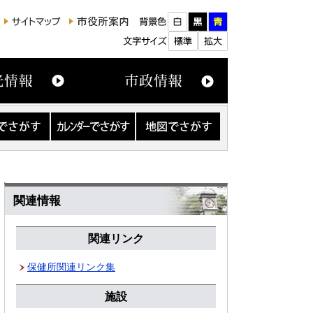
カ
地
レ
図
ン
で
ダ
さ
ー
が
で
す
さ
関連情報
が
す
関連リンク
保健所関連リンク集
施設