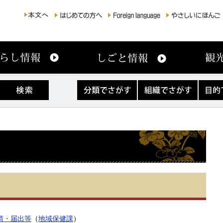
分
組
目
類
織
的
で
で
で
さ
さ
さ
が
が
が
す
す
す
請・届出等
（
地域保健課
）