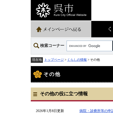
ペ
メ
ー
ニ
ジ
ュ
の
ー
先
を
頭
飛
で
ば
す。
し
て
Google
本
検索コーナー
カ
文
ス
へ
タ
トップページ
>
くらしの情報
> その他
現在地
ム
検
本
索
文
その他
その他の役に立つ情報
2026年1月8日更新
病院・診療所等の申