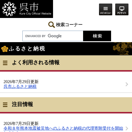
ペ
メ
ー
ニ
ジ
ュ
の
ー
先
を
検索コーナー
頭
飛
で
ば
す。
し
本
て
ふるさと納税
文
本
文
へ
よく利用される情報
2026年7月29日更新
呉市ふるさと納税
注目情報
2026年7月29日更新
令和８年熊本地震被災地へのふるさと納税の代理寄附受付を開始