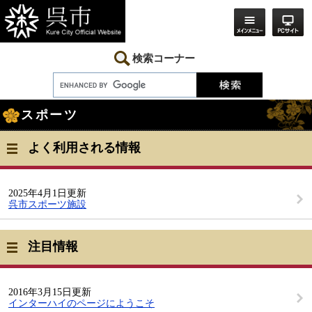
ペ
メ
ー
ニ
ジ
ュ
の
ー
先
を
検索コーナー
頭
飛
で
ば
す。
し
本
て
スポーツ
文
本
文
へ
よく利用される情報
2025年4月1日更新
呉市スポーツ施設
注目情報
2016年3月15日更新
インターハイのページにようこそ