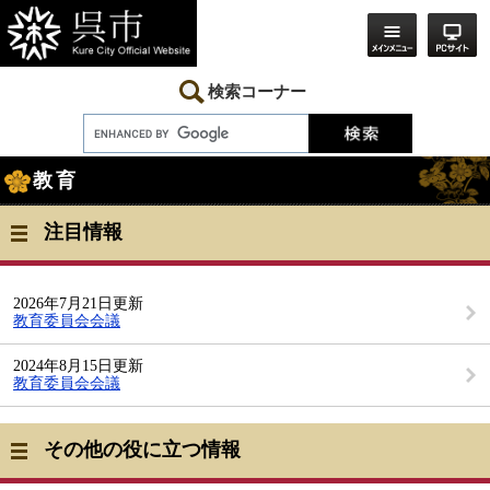
ペ
メ
ー
ニ
ジ
ュ
の
ー
先
を
検索コーナー
頭
飛
で
ば
す。
し
本
て
教育
文
本
文
へ
注目情報
2026年7月21日更新
教育委員会会議
2024年8月15日更新
教育委員会会議
その他の役に立つ情報