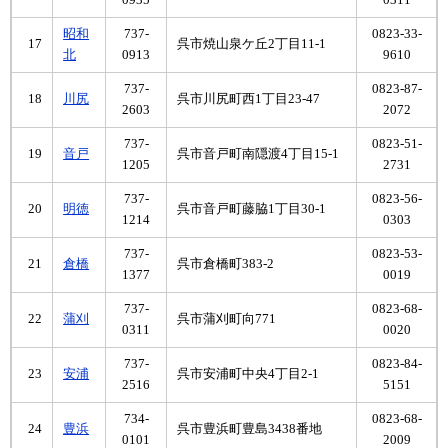
0935
0311
昭和
737-
0823-33-
17
呉市焼山泉ケ丘2丁目11-1
北
0913
9610
737-
0823-87-
18
川尻
呉市川尻町西1丁目23-47
2603
2072
737-
0823-51-
19
音戸
呉市音戸町南隠渡4丁目15-1
1205
2731
737-
0823-56-
20
明徳
呉市音戸町藤脇1丁目30-1
1214
0303
737-
0823-53-
21
倉橋
呉市倉橋町383-2
1377
0019
737-
0823-68-
22
蒲刈
呉市蒲刈町向771
0311
0020
737-
0823-84-
23
安浦
呉市安浦町中央4丁目2-1
2516
5151
734-
0823-68-
24
豊浜
呉市豊浜町豊島3438番地
0101
2009