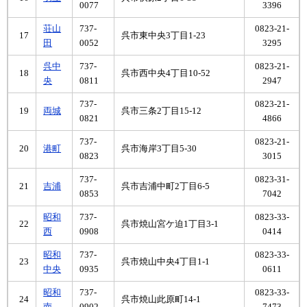
0077
3396
荘山
737-
0823-21-
17
呉市東中央3丁目1-23
田
0052
3295
呉中
737-
0823-21-
18
呉市西中央4丁目10-52
央
0811
2947
737-
0823-21-
19
両城
呉市三条2丁目15-12
0821
4866
737-
0823-21-
20
港町
呉市海岸3丁目5-30
0823
3015
737-
0823-31-
21
吉浦
呉市吉浦中町2丁目6-5
0853
7042
昭和
737-
0823-33-
22
呉市焼山宮ケ迫1丁目3-1
西
0908
0414
昭和
737-
0823-33-
23
呉市焼山中央4丁目1-1
中央
0935
0611
昭和
737-
0823-33-
24
呉市焼山此原町14-1