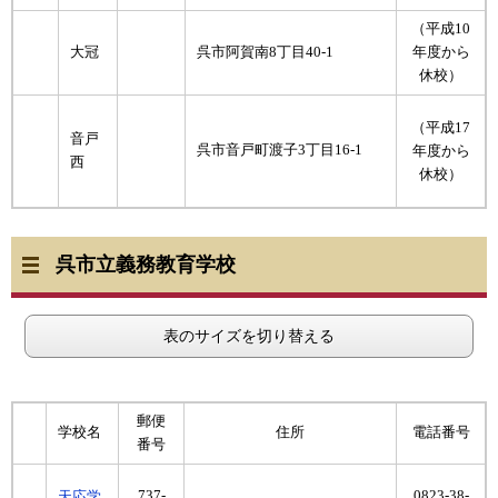
（平成10
大冠
呉市阿賀南8丁目40-1
年度から
休校）
（平成17
音戸
呉市音戸町渡子3丁目16-1
年度から
西
休校）
呉市立義務教育学校
表のサイズを切り替える
郵便
学校名
住所
電話番号
番号
737-
0823-38-
天応学