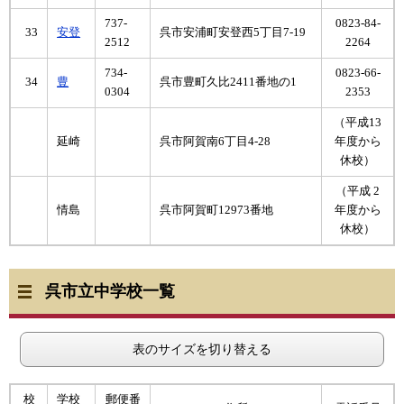
737-
0823-84-
33
安登
呉市安浦町安登西5丁目7-19
2512
2264
734-
0823-66-
34
豊
呉市豊町久比2411番地の1
0304
2353
（平成13
延崎
呉市阿賀南6丁目4-28
年度から
休校）
（平成 2
情島
呉市阿賀町12973番地
年度から
休校）
呉市立中学校一覧
表のサイズを切り替える
校
学校
郵便番