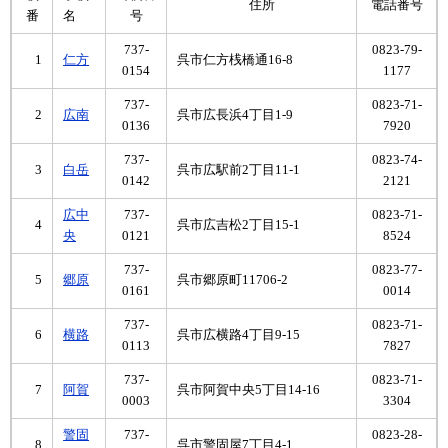
住所
電話番号
番
名
号
737-
0823-79-
1
仁方
呉市仁方桟橋通16-8
0154
1177
737-
0823-71-
2
広南
呉市広長浜4丁目1-9
0136
7920
737-
0823-74-
3
白岳
呉市広駅前2丁目11-1
0142
2121
広中
737-
0823-71-
4
呉市広吉松2丁目15-1
央
0121
8524
737-
0823-77-
5
郷原
呉市郷原町11706-2
0161
0014
737-
0823-71-
6
横路
呉市広横路4丁目9-15
0113
7827
737-
0823-71-
7
阿賀
呉市阿賀中央5丁目14-16
0003
3304
警固
737-
0823-28-
8
呉市警固屋7丁目4-1