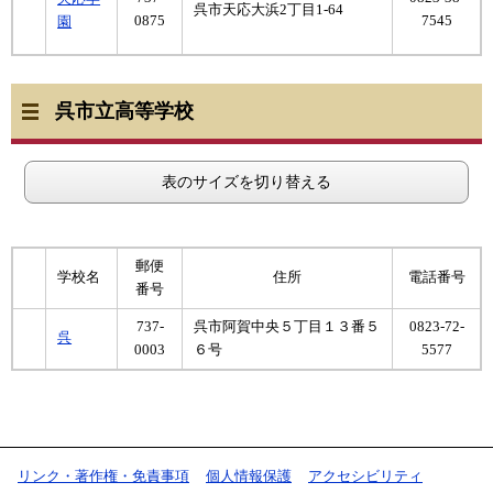
呉市天応大浜2丁目1-64
0875
7545
園
呉市立高等学校
表のサイズを切り替える
郵便
学校名
住所
電話番号
番号
737-
呉市阿賀中央５丁目１３番５
0823-72-
呉
0003
６号
5577
リンク・著作権・免責事項
個人情報保護
アクセシビリティ