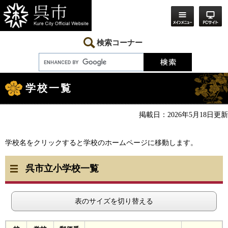
ペ
メ
ー
ニ
ジ
ュ
の
ー
先
を
検索コーナー
頭
飛
で
ば
す。
し
本
て
文
本
学校一覧
文
へ
掲載日：2026年5月18日更新
学校名をクリックすると学校のホームページに移動します。
呉市立小学校一覧
表のサイズを切り替える