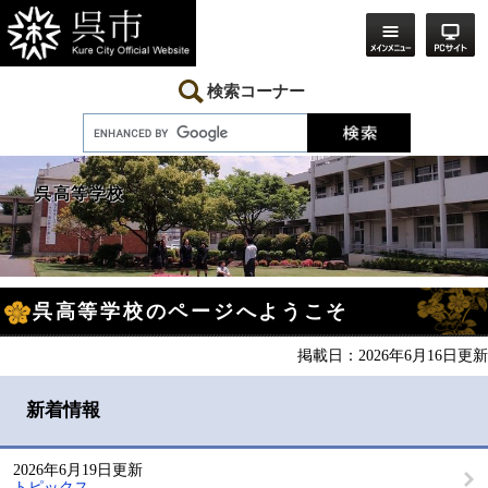
ペ
メ
ー
ニ
ジ
ュ
の
ー
先
を
検索コーナー
頭
飛
で
ば
す。
し
て
本
呉高等学校
文
へ
本
呉高等学校のページへようこそ
文
掲載日：2026年6月16日更新
新着情報
2026年6月19日更新
トピックス