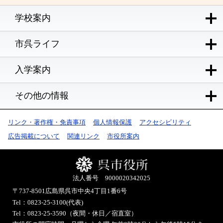
学校案内
市呉ライフ
入学案内
その他の情報
リンク・著作権・免責事項
個人情報保護
アクセシビリティ
広告掲載について
関連リンク
市役所案内
法人番号 9000020342025
〒737-8501
広島県呉市中央4丁目1番6号
Tel：0823-25-3100(代表)
Tel：0823-25-3590（夜間・休日／宿直室）