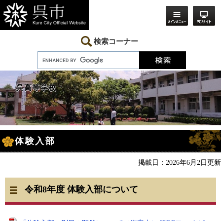
ペ
メ
ー
ニ
ジ
ュ
の
ー
先
を
検索コーナー
頭
飛
で
ば
す。
し
て
本
呉高等学校
文
へ
本
体験入部
文
掲載日：2026年6月2日更新
令和8年度 体験入部について