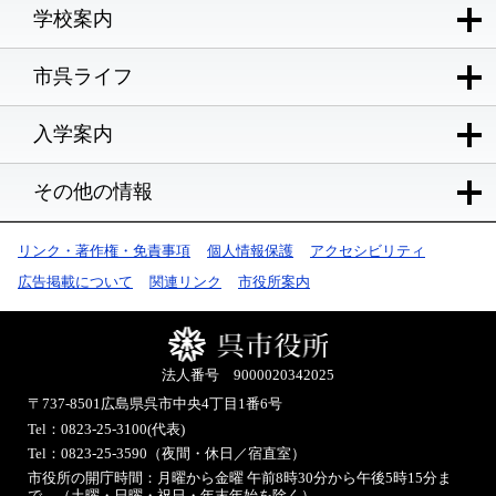
学校案内
市呉ライフ
入学案内
その他の情報
リンク・著作権・免責事項
個人情報保護
アクセシビリティ
広告掲載について
関連リンク
市役所案内
法人番号 9000020342025
〒737-8501
広島県呉市中央4丁目1番6号
Tel：0823-25-3100(代表)
Tel：0823-25-3590（夜間・休日／宿直室）
市役所の開庁時間：月曜から金曜 午前8時30分から午後5時15分ま