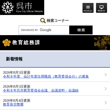
ペ
メ
ー
ニ
ジ
ュ
の
ー
先
を
検索コーナー
頭
飛
で
ば
す。
し
本
て
文
本
教育総務課
文
へ
新着情報
2026年8月5日更新
令和８年度 会計年度任用職員（教育委員会分）の募集
2026年8月5日更新
令和８年呉市教育委員会会議 会議資料・会議録
2026年8月4日更新
教育長交際費