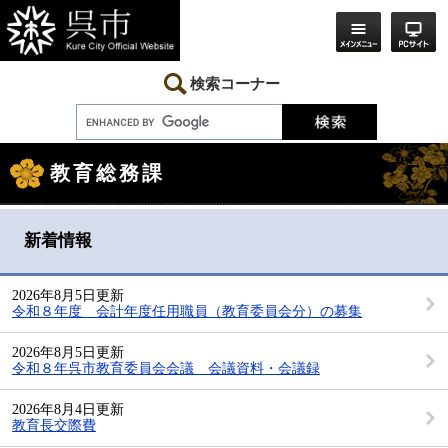
ペ
メ
ー
ニ
ジ
ュ
の
ー
先
を
検索コーナー
頭
飛
で
ば
す。
し
本
て
文
本
教育総務課
文
へ
新着情報
2026年8月5日更新
令和８年度 会計年度任用職員（教育委員会分）の募集
2026年8月5日更新
令和８年呉市教育委員会会議 会議資料・会議録
2026年8月4日更新
教育長交際費