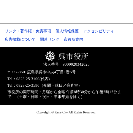
リンク・著作権・免責事項
個人情報保護
アクセシビリティ
広告掲載について
関連リンク
市役所案内
法人番号 9000020342025
〒737-8501
広島県呉市中央4丁目1番6号
Tel：0823-25-3100(代表)
Tel：0823-25-3590（夜間・休日／宿直室）
市役所の開庁時間：月曜から金曜 午前8時30分から午後5時15分ま
で （土曜・日曜・祝日・年末年始を除く）
Copyright © Kure City All Rights Reserved.