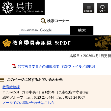
ペ
メ
ー
ニ
ジ
ュ
の
ー
先
を
検索コーナー
頭
飛
で
ば
す。
し
本
て
文
本
教育委員会組織 ※PDF
文
へ
掲載日：2023年4月1日更新
呉市教育委員会の組織概要 [PDFファイル／99KB]
このページに関するお問い合わせ先
教育総務課
〒737-8501
呉市中央4丁目1番6号（呉市役所本庁舎8階）
総務グループ
Tel：0823-25-3444
Fax：0823-24-9807
メールでのお問い合わせはこちら