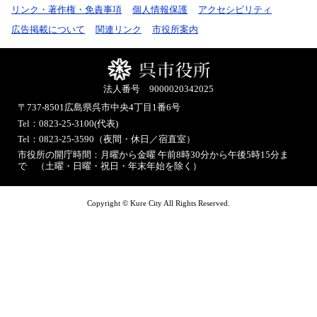
リンク・著作権・免責事項
個人情報保護
アクセシビリティ
広告掲載について
関連リンク
市役所案内
法人番号 9000020342025
〒737-8501
広島県呉市中央4丁目1番6号
Tel：0823-25-3100(代表)
Tel：0823-25-3590（夜間・休日／宿直室）
市役所の開庁時間：月曜から金曜 午前8時30分から午後5時15分ま
で （土曜・日曜・祝日・年末年始を除く）
Copyright © Kure City All Rights Reserved.