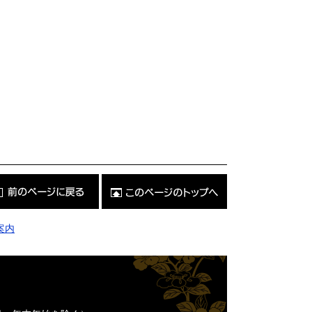
こ
の
ペ
ー
ジ
案内
の
ト
ッ
プ
へ