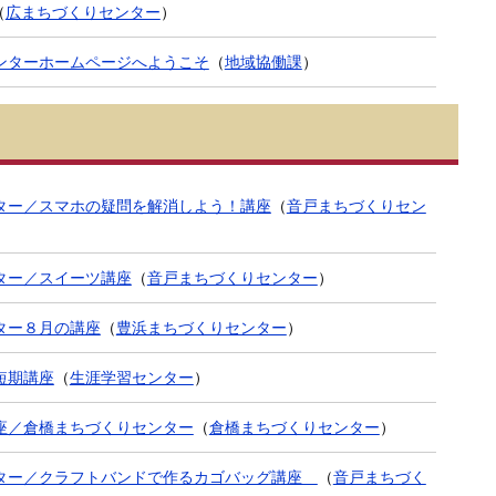
（
広まちづくりセンター
）
ンターホームページへようこそ
（
地域協働課
）
ター／スマホの疑問を解消しよう！講座
（
音戸まちづくりセン
ター／スイーツ講座
（
音戸まちづくりセンター
）
ター８月の講座
（
豊浜まちづくりセンター
）
短期講座
（
生涯学習センター
）
座／倉橋まちづくりセンター
（
倉橋まちづくりセンター
）
ター／クラフトバンドで作るカゴバッグ講座
（
音戸まちづく