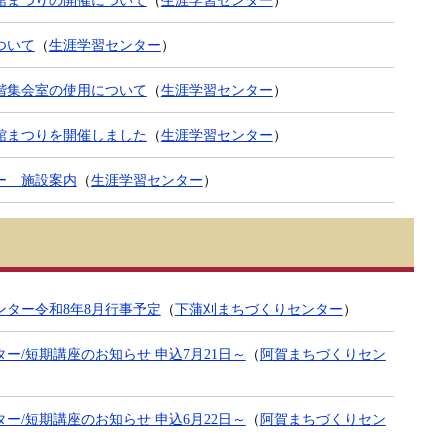
ついて
（
生涯学習センター
）
階集会室の使用について
（
生涯学習センター
）
館まつりを開催しました
（
生涯学習センター
）
ー 施設案内
（
生涯学習センター
）
ンター令和8年8月行事予定
（
下蒲刈まちづくりセンター
）
ー/短期講座のお知らせ 申込7月21日～
（
阿賀まちづくりセン
ー/短期講座のお知らせ 申込6月22日～
（
阿賀まちづくりセン