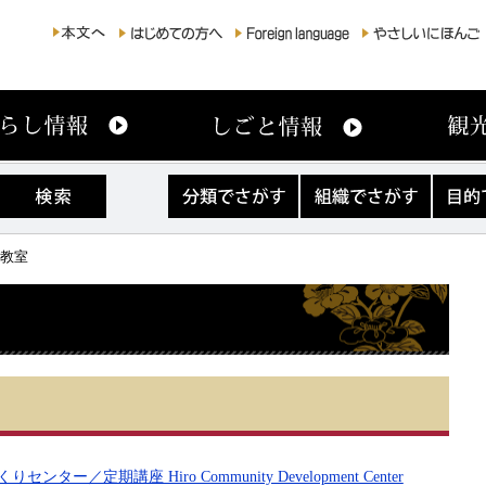
分
組
目
類
織
的
で
で
で
さ
さ
さ
・教室
が
が
が
す
す
す
ター／定期講座 Hiro Community Development Center