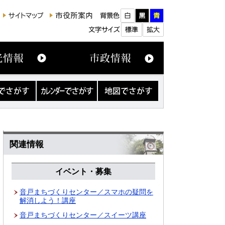
カ
地
レ
図
ン
で
ダ
さ
ー
が
で
す
さ
関連情報
が
す
イベント・募集
音戸まちづくりセンター／スマホの疑問を
解消しよう！講座
音戸まちづくりセンター／スイーツ講座