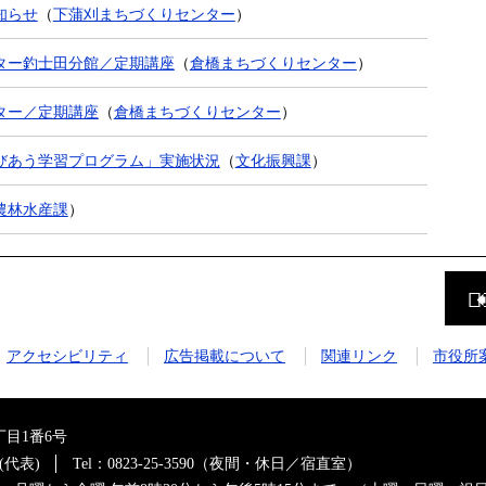
知らせ
（
下蒲刈まちづくりセンター
）
ター釣士田分館／定期講座
（
倉橋まちづくりセンター
）
ター／定期講座
（
倉橋まちづくりセンター
）
びあう学習プログラム」実施状況
（
文化振興課
）
農林水産課
）
前
の
ペ
ー
ジ
アクセシビリティ
広告掲載について
関連リンク
市役所
に
戻
る
目1番6号
0(代表)
Tel：0823-25-3590（夜間・休日／宿直室）