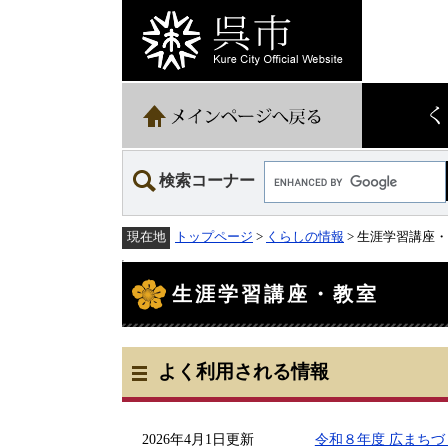
ペ
メ
ー
ニ
ジ
ュ
の
ー
先
を
頭
飛
で
ば
す。
し
て
Google
本
検索コーナー
カ
文
ス
へ
タ
トップページ
>
くらしの情報
> 生涯学習講座
現在地
ム
検
本
索
文
生涯学習講座・教室
よく利用される情報
2026年4月1日更新
令和８年度 広まちづくりセン