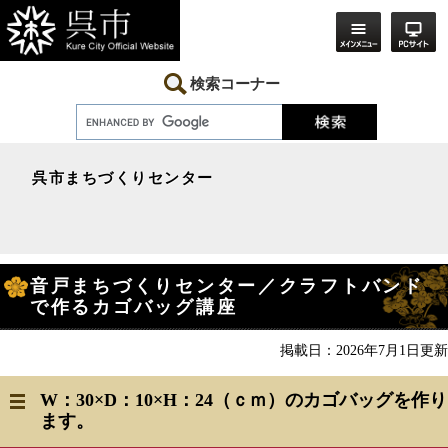
ペ
メ
ー
ニ
ジ
ュ
の
ー
先
を
検索コーナー
頭
飛
で
ば
す。
し
て
本
呉市まちづくりセンター
文
へ
本
音戸まちづくりセンター／クラフトバンド
文
で作るカゴバッグ講座
掲載日：2026年7月1日更新
W：30×D：10×H：24（ｃｍ）のカゴバッグを作り
ます。