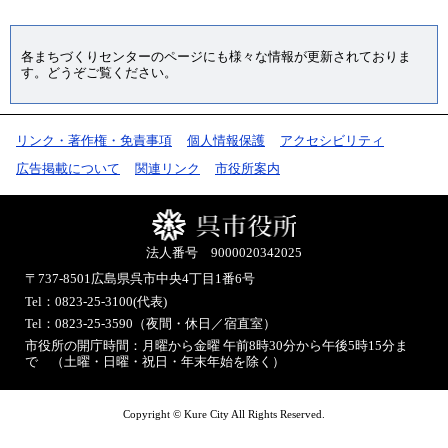
各まちづくりセンターのページにも様々な情報が更新されておりま
す。どうぞご覧ください。
リンク・著作権・免責事項
個人情報保護
アクセシビリティ
広告掲載について
関連リンク
市役所案内
法人番号 9000020342025
〒737-8501
広島県呉市中央4丁目1番6号
Tel：0823-25-3100(代表)
Tel：0823-25-3590（夜間・休日／宿直室）
市役所の開庁時間：月曜から金曜 午前8時30分から午後5時15分ま
で （土曜・日曜・祝日・年末年始を除く）
Copyright © Kure City All Rights Reserved.