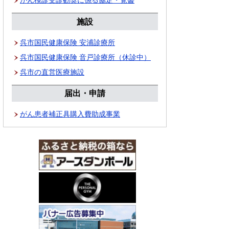
施設
呉市国民健康保険 安浦診療所
呉市国民健康保険 音戸診療所（休診中）
呉市の直営医療施設
届出・申請
がん患者補正具購入費助成事業