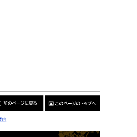
こ
の
ペ
ー
ジ
案内
の
ト
ッ