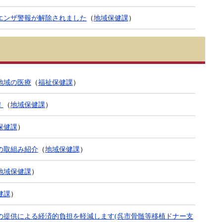
エンザ警報が解除されました
（
地域保健課
）
地域の医療
（
福祉保健課
）
！
（
地域保健課
）
保健課
）
の取組み紹介
（
地域保健課
）
地域保健課
）
健課
）
の提供による経済的負担を軽減します(呉市骨髄等移植ドナー支