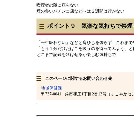
喫煙者の隣に座らない
煙の多いパチンコ店などへは２週間は行かない
ポ
イント９ 気楽な気持ちで禁煙
「一生吸わない」などと肩ひじを張らず，これまで
「もう１分だけたばこを吸うのを待ってみよう」と
どこまで記録を延ばせるか楽しむ気持ちで
このページに関するお問い合わせ先
地域保健課
〒737-0041
呉市和庄1丁目2番13号（すこやかセ