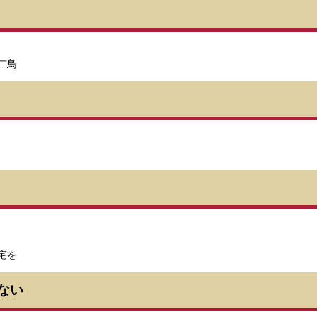
二鳥
宅を
ない