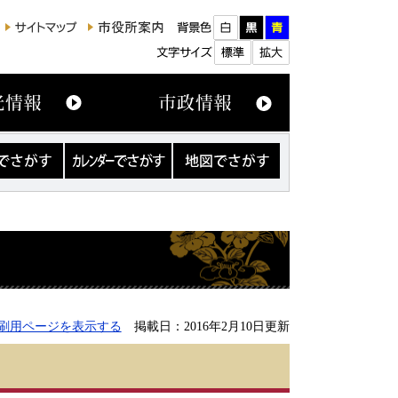
カ
地
レ
図
ン
で
ダ
さ
ー
が
で
す
さ
が
す
刷用ページを表示する
掲載日：2016年2月10日更新