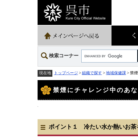
ペ
メ
ー
ニ
ジ
ュ
の
ー
先
を
頭
飛
で
ば
す。
し
て
Google
本
検索コーナー
カ
文
ス
へ
タ
トップページ
>
組織で探す
>
地域保健課
> 禁
現在地
ム
検
本
索
文
禁煙にチャレンジ中のあ
ポイント１ 冷たい水か熱いお茶