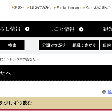
分
組
目
類
織
的
で
で
で
さ
さ
さ
煙にチャレンジ中のあなたへ
が
が
が
す
す
す
なたへ
印
を少しずつ飲む