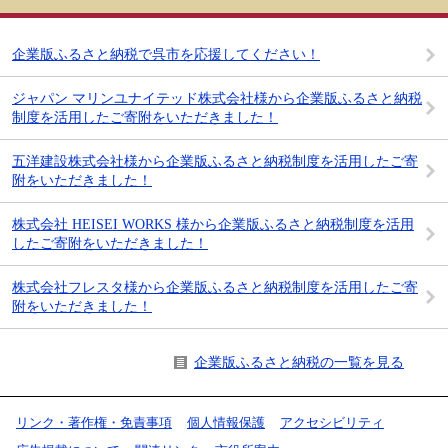
企業版ふるさと納税で呉市を応援してください！
ジャパン マリンユナイテッド株式会社様から企業版ふるさと納税
制度を活用したご寄附をいただきました！
五洋建設株式会社様から企業版ふるさと納税制度を活用したご寄
附をいただきました！
株式会社 HEISEI WORKS 様から企業版ふるさと納税制度を活用
したご寄附をいただきました！
株式会社フレスタ様から企業版ふるさと納税制度を活用したご寄
附をいただきました！
企業版ふるさと納税の一覧を見る
リンク・著作権・免責事項
個人情報保護
アクセシビリティ