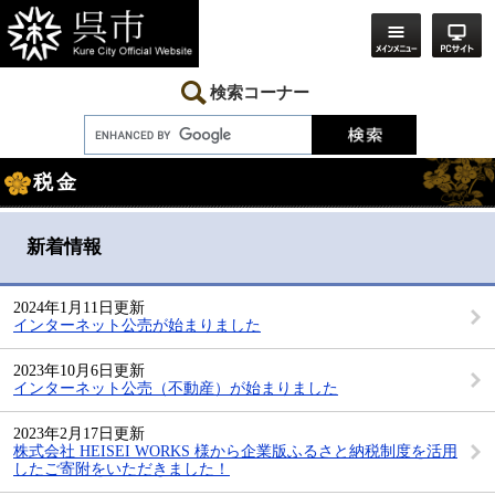
ペ
メ
ー
ニ
ジ
ュ
の
ー
先
を
検索コーナー
頭
飛
で
ば
す。
し
本
て
税金
文
本
文
へ
新着情報
2024年1月11日更新
インターネット公売が始まりました
2023年10月6日更新
インターネット公売（不動産）が始まりました
2023年2月17日更新
株式会社 HEISEI WORKS 様から企業版ふるさと納税制度を活用
したご寄附をいただきました！