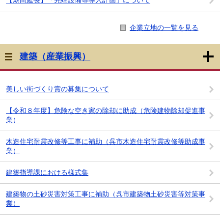
【期間延長】「先端設備等導入計画」について
企業立地の一覧を見る
建築（産業振興）
美しい街づくり賞の募集について
【令和８年度】危険な空き家の除却に助成（危険建物除却促進事
業）
木造住宅耐震改修等工事に補助（呉市木造住宅耐震改修等助成事
業）
建築指導課における様式集
建築物の土砂災害対策工事に補助（呉市建築物土砂災害等対策事
業）