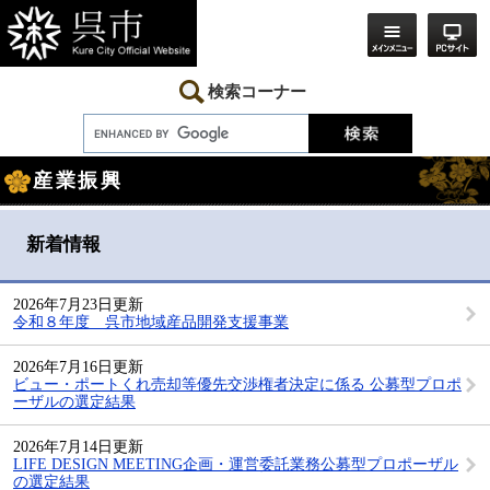
ペ
メ
ー
ニ
ジ
ュ
の
ー
先
を
検索コーナー
頭
飛
で
ば
す。
し
本
て
産業振興
文
本
文
へ
新着情報
2026年7月23日更新
令和８年度 呉市地域産品開発支援事業
2026年7月16日更新
ビュー・ポートくれ売却等優先交渉権者決定に係る 公募型プロポ
ーザルの選定結果
2026年7月14日更新
LIFE DESIGN MEETING企画・運営委託業務公募型プロポーザル
の選定結果