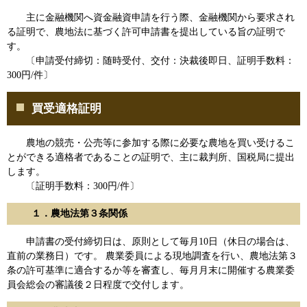
主に金融機関へ資金融資申請を行う際、金融機関から要求され
る証明で、農地法に基づく許可申請書を提出している旨の証明で
す。
〔申請受付締切：随時受付、交付：決裁後即日、証明手数料：
300円/件〕
買受適格証明
農地の競売・公売等に参加する際に必要な農地を買い受けるこ
とができる適格者であることの証明で、主に裁判所、国税局に提出
します。
〔証明手数料：300円/件〕
１．農地法第３条関係
申請書の受付締切日は、原則として毎月10日（休日の場合は、
直前の業務日）です。 農業委員による現地調査を行い、農地法第３
条の許可基準に適合するか等を審査し、毎月月末に開催する農業委
員会総会の審議後２日程度で交付します。