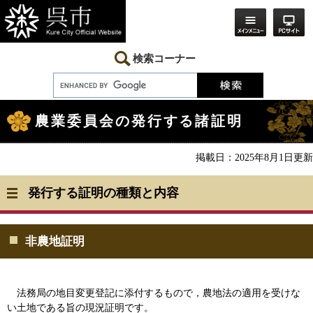
ペ
メ
ー
ニ
ジ
ュ
の
ー
先
を
検索コーナー
頭
飛
で
ば
す。
し
本
て
文
本
農業委員会の発行する諸証明
文
へ
掲載日：2025年8月1日更新
発行する証明の種類と内容
非農地証明
法務局の地目変更登記に添付するもので，農地法の適用を受けな
い土地である旨の現況証明です。