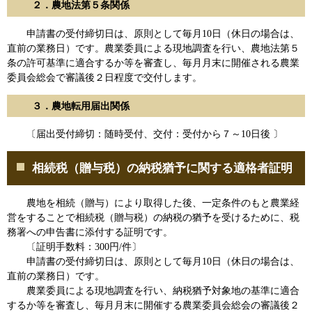
２．農地法第５条関係
申請書の受付締切日は、原則として毎月10日（休日の場合は、
直前の業務日）です。農業委員による現地調査を行い、農地法第５
条の許可基準に適合するか等を審査し、毎月月末に開催される農業
委員会総会で審議後２日程度で交付します。
３．農地転用届出関係
〔届出受付締切：随時受付、交付：受付から７～10日後 〕
相続税（贈与税）の納税猶予に関する適格者証明
農地を相続（贈与）により取得した後、一定条件のもと農業経
営をすることで相続税（贈与税）の納税の猶予を受けるために、税
務署への申告書に添付する証明です。
〔証明手数料：300円/件〕
申請書の受付締切日は、原則として毎月10日（休日の場合は、
直前の業務日）です。
農業委員による現地調査を行い、納税猶予対象地の基準に適合
するか等を審査し、毎月月末に開催する農業委員会総会の審議後２