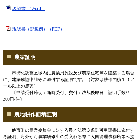
現認書 （Word）
現認書（記載例）（PDF）
農家証明
市街化調整区域内に農業用施設及び農家住宅等を建築する場合
に、建築確認申請等に添付する証明です。（対象は耕作面積１０ア
ール以上の農家）
〔申請受付締切：随時受付、交付：決裁後即日、証明手数料：
300円/件〕
農地耕作面積証明
他市町の農業委員会に対する農地法第３条許可申請書に添付す
る証明、海外から農業研修生の受入れる際に入国管理事務所等へ提