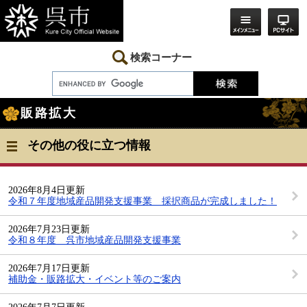
ペ
メ
ー
ニ
ジ
ュ
の
ー
先
を
検索コーナー
頭
飛
で
ば
す。
し
本
て
販路拡大
文
本
文
へ
その他の役に立つ情報
2026年8月4日更新
令和７年度地域産品開発支援事業 採択商品が完成しました！
2026年7月23日更新
令和８年度 呉市地域産品開発支援事業
2026年7月17日更新
補助金・販路拡大・イベント等のご案内