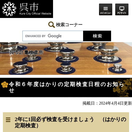
ペ
メ
ー
ニ
ジ
ュ
の
ー
先
を
検索コーナー
頭
飛
で
ば
す。
し
て
本
呉市計量検査所
文
へ
本
令和６年度はかりの定期検査日程のお知ら
文
せ
掲載日：2024年4月4日更新
2年に1回必ず検査を受けましょう （はかりの
定期検査）