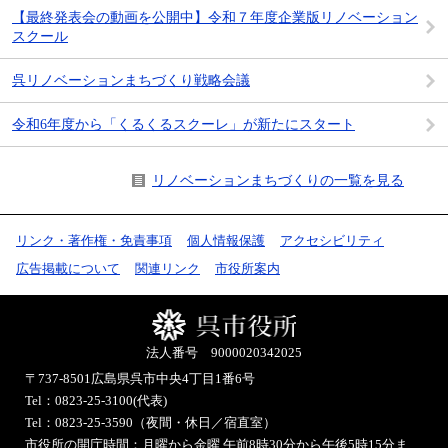
【最終発表会の動画を公開中】令和７年度企業版リノベーション
スクール
呉リノベーションまちづくり戦略会議
令和6年度から「くるくるスクーレ」が新たにスタート
リノベーションまちづくりの一覧を見る
リンク・著作権・免責事項
個人情報保護
アクセシビリティ
広告掲載について
関連リンク
市役所案内
法人番号 9000020342025
〒737-8501
広島県呉市中央4丁目1番6号
Tel：0823-25-3100(代表)
Tel：0823-25-3590（夜間・休日／宿直室）
市役所の開庁時間：月曜から金曜 午前8時30分から午後5時15分ま