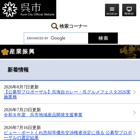
ペ
メ
ー
ニ
ジ
ュ
の
ー
先
を
検索コーナー
頭
飛
で
ば
す。
し
本
て
産業振興
文
本
文
へ
新着情報
2026年8月7日更新
【公募型プロポーザル】呉海自カレー・呉グルメフェスタ2026実
施業務
2026年7月23日更新
令和８年度 呉市地域産品開発支援事業
2026年7月16日更新
ビュー・ポートくれ売却等優先交渉権者決定に係る 公募型プロポ
ーザルの選定結果