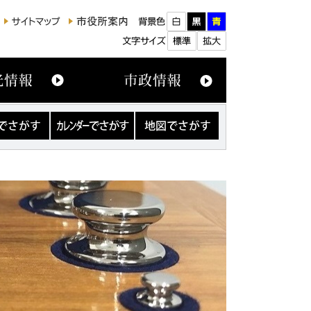
カ
地
レ
図
ン
で
ダ
さ
ー
が
で
す
さ
が
す