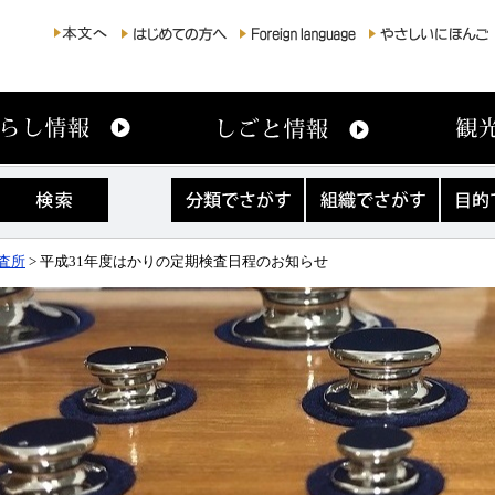
分
組
目
類
織
的
で
で
で
さ
さ
さ
査所
> 平成31年度はかりの定期検査日程のお知らせ
が
が
が
す
す
す