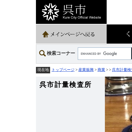
ペ
メ
ー
ニ
ジ
ュ
の
ー
先
を
頭
飛
で
ば
す。
し
て
Google
本
検索コーナー
カ
文
ス
へ
タ
トップページ
>
産業振興
>
商業
>
>
呉市計量検
現在地
ム
検
索
呉市計量検査所