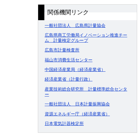
関係機関リンク
一般社団法人 広島県計量協会
広島県商工労働局イノベーション推進チー
ム 計量検定グループ
広島市計量検査所
福山市消費生活センター
中国経済産業局（経済産業省）
経済産業省（計量行政）
産業技術総合研究所 計量標準総合センタ
ー
一般社団法人 日本計量振興協会
資源エネルギー庁（経済産業省）
日本電気計器検定所