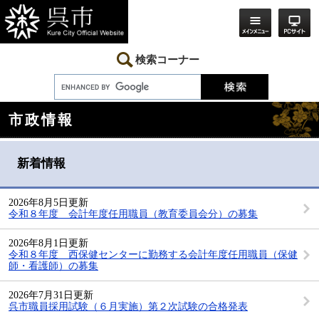
ペ
メ
ー
ニ
ジ
ュ
の
ー
先
を
検索コーナー
頭
飛
で
ば
す。
し
本
て
市政情報
文
本
文
へ
新着情報
2026年8月5日更新
令和８年度 会計年度任用職員（教育委員会分）の募集
2026年8月1日更新
令和８年度 西保健センターに勤務する会計年度任用職員（保健
師・看護師）の募集
2026年7月31日更新
呉市職員採用試験（６月実施）第２次試験の合格発表