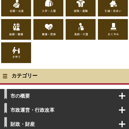
妊
入
就
引
娠
学
職
越
・
・
・
し
出
入
退
・
産
園
職
住
結
健
高
お
ま
婚
康
齢
く
い
・
・
・
や
離
医
介
み
婚
療
護
子
育
て
カテゴリー
市の概要
市政運営・行政改革
財政・財産