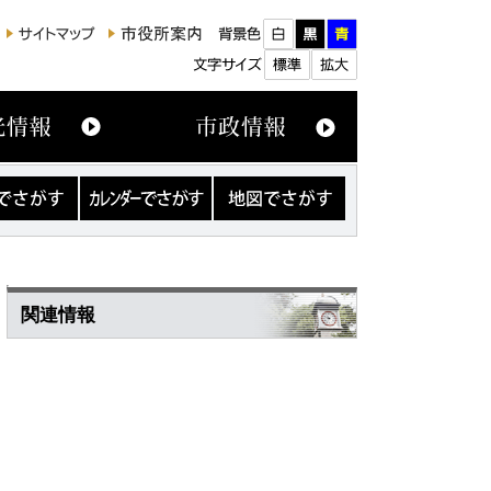
カ
地
レ
図
ン
で
ダ
さ
ー
が
で
す
さ
関連情報
が
す