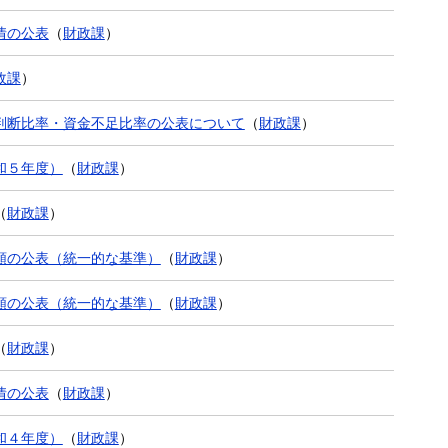
情の公表
（
財政課
）
政課
）
判断比率・資金不足比率の公表について
（
財政課
）
和５年度）
（
財政課
）
（
財政課
）
類の公表（統一的な基準）
（
財政課
）
類の公表（統一的な基準）
（
財政課
）
（
財政課
）
情の公表
（
財政課
）
和４年度）
（
財政課
）