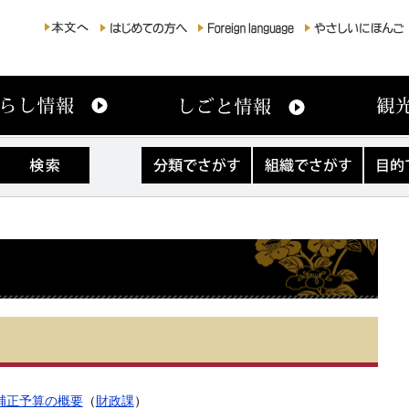
分
組
目
類
織
的
で
で
で
さ
さ
さ
が
が
が
す
す
す
補正予算の概要
（
財政課
）