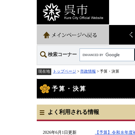
ペ
メ
ー
ニ
ジ
ュ
の
ー
先
を
頭
飛
で
ば
す。
し
て
Google
本
検索コーナー
カ
文
ス
へ
タ
トップページ
>
市政情報
> 予算・決算
現在地
ム
検
本
索
文
予算・決算
よく利用される情報
2026年6月1日更新
【予算】令和８年度