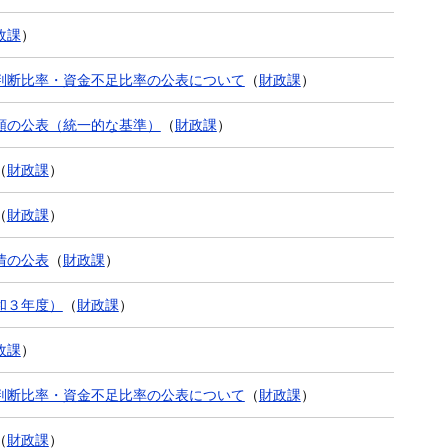
政課
）
判断比率・資金不足比率の公表について
（
財政課
）
類の公表（統一的な基準）
（
財政課
）
（
財政課
）
（
財政課
）
情の公表
（
財政課
）
和３年度）
（
財政課
）
政課
）
判断比率・資金不足比率の公表について
（
財政課
）
（
財政課
）