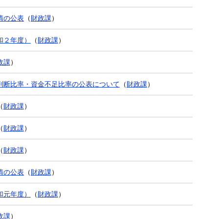
情の公表
（
財政課
）
和２年度）
（
財政課
）
政課
）
判断比率・資金不足比率の公表について
（
財政課
）
（
財政課
）
（
財政課
）
（
財政課
）
情の公表
（
財政課
）
和元年度）
（
財政課
）
政課
）