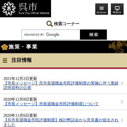
ペ
メ
ー
ニ
ジ
ュ
の
ー
先
を
検索コーナー
頭
飛
で
ば
す。
し
本
て
施策・事業
文
本
文
へ
注目情報
2021年12月2日更新
【市長メッセージ】呉市長退職金市民評価制度の実施に伴う業績
説明資料の公表
2020年12月8日更新
【市長メッセージ】市長退職金市民評価制度について
2020年11月6日更新
【呉市長退職金市民評価制度】検討懇話会から意見書が提出され
ました