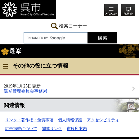
ペ
メ
ー
ニ
ジ
ュ
の
ー
先
を
検索コーナー
頭
飛
で
ば
す。
し
本
て
選挙
文
本
文
へ
その他の役に立つ情報
2019年1月25日更新
選挙管理委員会事務局
関連情報
リンク・著作権・免責事項
個人情報保護
アクセシビリティ
広告掲載について
関連リンク
市役所案内