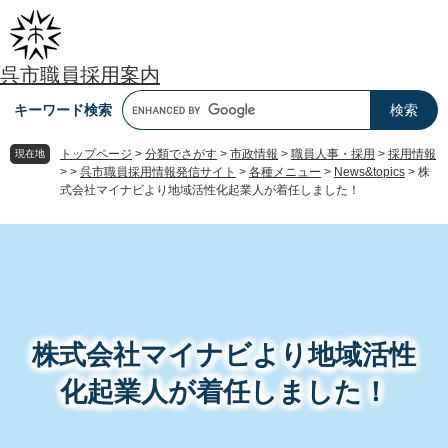
ペ
メ
ー
ニ
ジ
ュ
呉市職員採用案内
の
ー
先
を
キーワード検索
頭
飛
で
ば
トップページ
>
分類でさがす
>
市政情報
>
職員人事・採用
>
採用情報
現在地
す
し
>
>
呉市職員採用情報発信サイト
>
各種メニュー
>
News&topics
>
株
。
て
式会社マイナビより地域活性化起業人が着任しました！
本
文
本
へ
文
株式会社マイナビより地域活性
化起業人が着任しました！