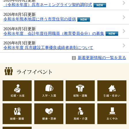
2026年8月6日更新
（令和８年度）呉市ネーミングライツ契約調印式
2026年8月5日更新
令和８年熊本地震に伴う市営住宅の提供
2026年8月5日更新
令和８年度 会計年度任用職員（教育委員会分）の募集
2026年8月3日更新
令和８年度 呉市建設工事優良成績者表彰について
新着更新情報の一覧を見る
ラ
イ
フ
イ
妊
入
就
引
ベ
娠・
学・
職・
越
ン
出
入
退
し・
ト
産
園
職
住
ま
い
結
健
高
お
婚・
康・
齢・
く
離
医
介
や
婚
療
護
み