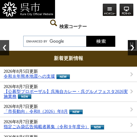
ペ
メ
ー
ニ
ジ
ュ
の
ー
先
を
検索コーナー
頭
飛
で
ば
す。
し
て
本
本
文
文
新着更新情報
へ
新
2026年8月5日更新
着
令和８年熊本地震への支援
更
新
2026年8月7日更新
情
【公募型プロポーザル】呉海自カレー・呉グルメフェスタ2026実
報
施業務
2026年8月7日更新
「市長動向」令和8（2026）年8月
2026年8月7日更新
指定ごみ袋広告掲載者募集（令和９年度分）