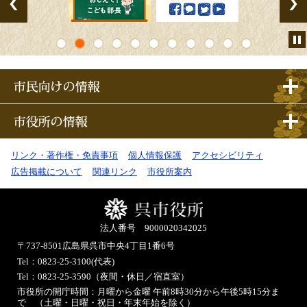
市
民
向
け
市
の
役
情
所
報
の
情
リンク・著作権・免責事項
個人情報保護
アクセシビリティ
報
広告掲載について
関連リンク
市役所案内
法人番号 9000020342025
〒737-8501
広島県呉市中央4丁目1番6号
Tel：0823-25-3100(代表)
Tel：0823-25-3590（夜間・休日／宿直室）
市役所の開庁時間：月曜から金曜 午前8時30分から午後5時15分ま
で （土曜・日曜・祝日・年末年始を除く）