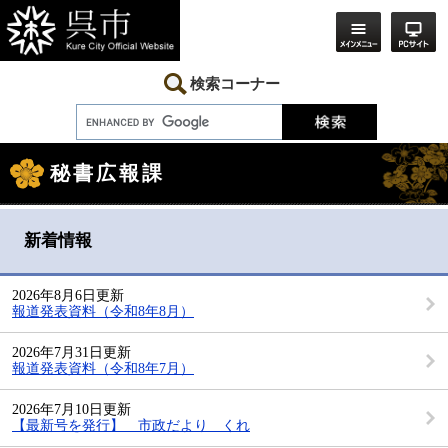
ペ
メ
ー
ニ
ジ
ュ
の
ー
先
を
検索コーナー
頭
飛
で
ば
す。
し
本
て
文
本
秘書広報課
文
へ
新着情報
2026年8月6日更新
報道発表資料（令和8年8月）
2026年7月31日更新
報道発表資料（令和8年7月）
2026年7月10日更新
【最新号を発行】 市政だより くれ